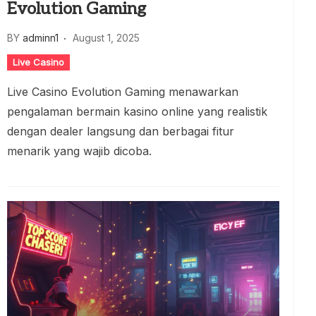
Evolution Gaming
BY
adminn1
August 1, 2025
Live Casino
Live Casino Evolution Gaming menawarkan
pengalaman bermain kasino online yang realistik
dengan dealer langsung dan berbagai fitur
menarik yang wajib dicoba.