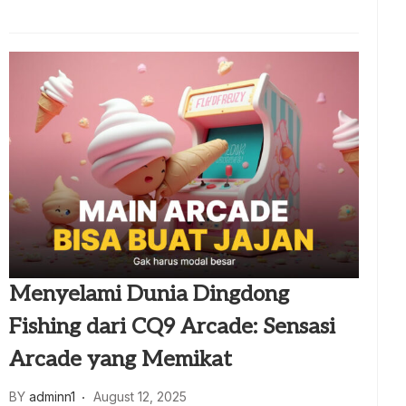
Menyelami Dunia Dingdong
Fishing dari CQ9 Arcade: Sensasi
Arcade yang Memikat
BY
adminn1
August 12, 2025