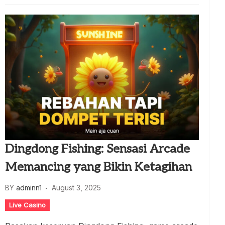
Dingdong Fishing: Sensasi Arcade
Memancing yang Bikin Ketagihan
BY
adminn1
August 3, 2025
Live Casino