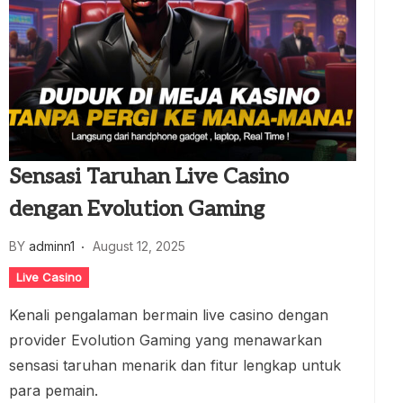
Sensasi Taruhan Live Casino
dengan Evolution Gaming
BY
adminn1
August 12, 2025
Live Casino
Kenali pengalaman bermain live casino dengan
provider Evolution Gaming yang menawarkan
sensasi taruhan menarik dan fitur lengkap untuk
para pemain.