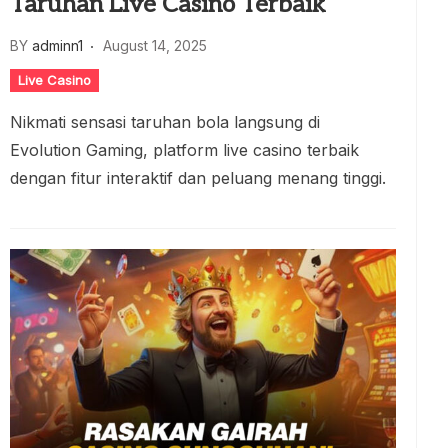
Taruhan Live Casino Terbaik
BY
adminn1
August 14, 2025
Live Casino
Nikmati sensasi taruhan bola langsung di
Evolution Gaming, platform live casino terbaik
dengan fitur interaktif dan peluang menang tinggi.