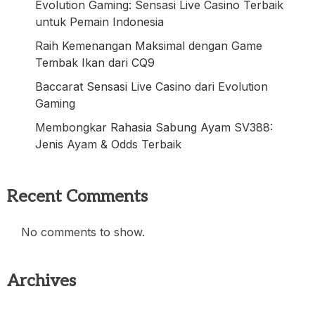
Evolution Gaming: Sensasi Live Casino Terbaik
untuk Pemain Indonesia
Raih Kemenangan Maksimal dengan Game
Tembak Ikan dari CQ9
Baccarat Sensasi Live Casino dari Evolution
Gaming
Membongkar Rahasia Sabung Ayam SV388:
Jenis Ayam & Odds Terbaik
Recent Comments
No comments to show.
Archives