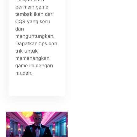
bermain game
tembak ikan dari
CQ9 yang seru
dan
menguntungkan.
Dapatkan tips dan
trik untuk
memenangkan
game ini dengan
mudah.