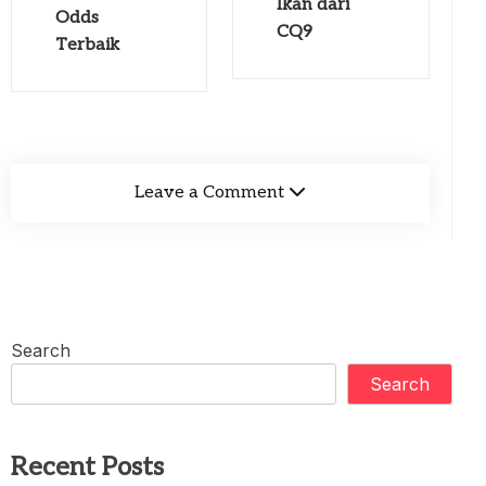
Ikan dari
Odds
CQ9
Terbaik
Leave a Comment
Search
Search
Recent Posts