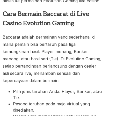
akses ke permainan Evolution Gaming live casino.
Cara Bermain Baccarat di Live
Casino Evolution Gaming
Baccarat adalah permainan yang sederhana, di
mana pemain bisa bertaruh pada tiga
kemungkinan hasil: Player menang, Banker
menang, atau hasil seri (Tie). Di Evolution Gaming,
setiap pertandingan berlangsung dengan dealer
asli secara live, menambah sensasi dan
kepercayaan dalam bermain.
Pilih jenis taruhan Anda: Player, Banker, atau
Tie.
Pasang taruhan pada meja virtual yang
disediakan.