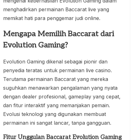
mengenai keberhasilan Evolution Gaming dalam
menghadirkan permainan Baccarat live yang
memikat hati para penggemar judi online.
Mengapa Memilih Baccarat dari
Evolution Gaming?
Evolution Gaming dikenal sebagai pionir dan
penyedia teratas untuk permainan live casino.
Terutama permainan Baccarat yang mereka
suguhkan menawarkan pengalaman yang nyata
dengan dealer profesional, gameplay yang cepat,
dan fitur interaktif yang memanjakan pemain.
Evolusi teknologi yang digunakan membuat
permainan ini sangat lancar, tanpa gangguan.
Fitur Unggulan Baccarat Evolution Gaming