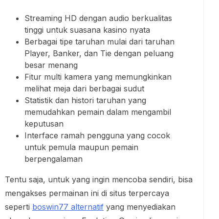
Streaming HD dengan audio berkualitas
tinggi untuk suasana kasino nyata
Berbagai tipe taruhan mulai dari taruhan
Player, Banker, dan Tie dengan peluang
besar menang
Fitur multi kamera yang memungkinkan
melihat meja dari berbagai sudut
Statistik dan histori taruhan yang
memudahkan pemain dalam mengambil
keputusan
Interface ramah pengguna yang cocok
untuk pemula maupun pemain
berpengalaman
Tentu saja, untuk yang ingin mencoba sendiri, bisa
mengakses permainan ini di situs terpercaya
seperti
boswin77 alternatif
yang menyediakan