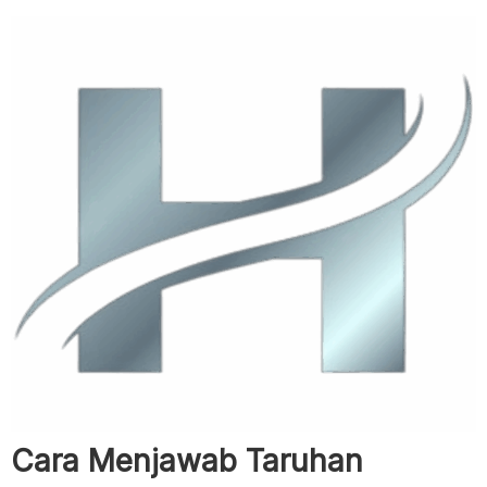
Skip
to
content
Cara Menjawab Taruhan