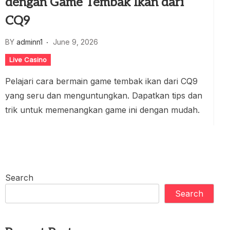
dengan Game Tembak Ikan dari
CQ9
BY
adminn1
June 9, 2026
Live Casino
Pelajari cara bermain game tembak ikan dari CQ9
yang seru dan menguntungkan. Dapatkan tips dan
trik untuk memenangkan game ini dengan mudah.
Search
Search