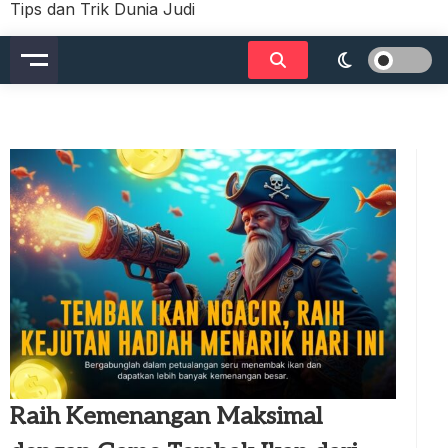
Tips dan Trik Dunia Judi
Raih Kemenangan Maksimal