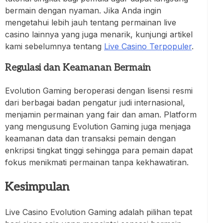
bermain dengan nyaman.
Jika Anda ingin
mengetahui lebih jauh tentang permainan live
casino lainnya yang juga menarik, kunjungi artikel
kami sebelumnya tentang
Live Casino Terpopuler
.
Regulasi dan Keamanan Bermain
Evolution Gaming beroperasi dengan lisensi resmi
dari berbagai badan pengatur judi internasional,
menjamin permainan yang fair dan aman. Platform
yang mengusung Evolution Gaming juga menjaga
keamanan data dan transaksi pemain dengan
enkripsi tingkat tinggi sehingga para pemain dapat
fokus menikmati permainan tanpa kekhawatiran.
Kesimpulan
Live Casino Evolution Gaming adalah pilihan tepat