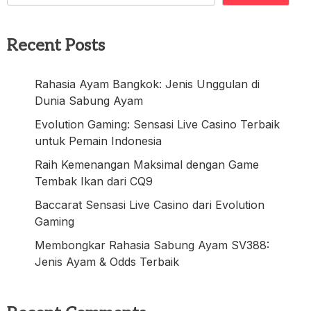
Recent Posts
Rahasia Ayam Bangkok: Jenis Unggulan di
Dunia Sabung Ayam
Evolution Gaming: Sensasi Live Casino Terbaik
untuk Pemain Indonesia
Raih Kemenangan Maksimal dengan Game
Tembak Ikan dari CQ9
Baccarat Sensasi Live Casino dari Evolution
Gaming
Membongkar Rahasia Sabung Ayam SV388:
Jenis Ayam & Odds Terbaik