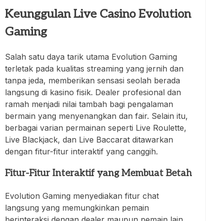
Keunggulan Live Casino Evolution
Gaming
Salah satu daya tarik utama Evolution Gaming
terletak pada kualitas streaming yang jernih dan
tanpa jeda, memberikan sensasi seolah berada
langsung di kasino fisik. Dealer profesional dan
ramah menjadi nilai tambah bagi pengalaman
bermain yang menyenangkan dan fair. Selain itu,
berbagai varian permainan seperti Live Roulette,
Live Blackjack, dan Live Baccarat ditawarkan
dengan fitur-fitur interaktif yang canggih.
Fitur-Fitur Interaktif yang Membuat Betah
Evolution Gaming menyediakan fitur chat
langsung yang memungkinkan pemain
berinteraksi dengan dealer maupun pemain lain.