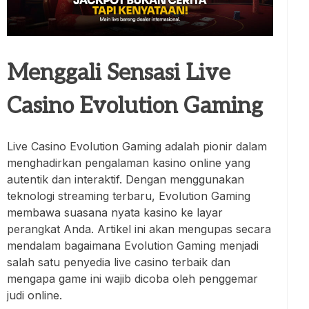
Menggali Sensasi Live
Casino Evolution Gaming
Live Casino Evolution Gaming adalah pionir dalam
menghadirkan pengalaman kasino online yang
autentik dan interaktif. Dengan menggunakan
teknologi streaming terbaru, Evolution Gaming
membawa suasana nyata kasino ke layar
perangkat Anda. Artikel ini akan mengupas secara
mendalam bagaimana Evolution Gaming menjadi
salah satu penyedia live casino terbaik dan
mengapa game ini wajib dicoba oleh penggemar
judi online.