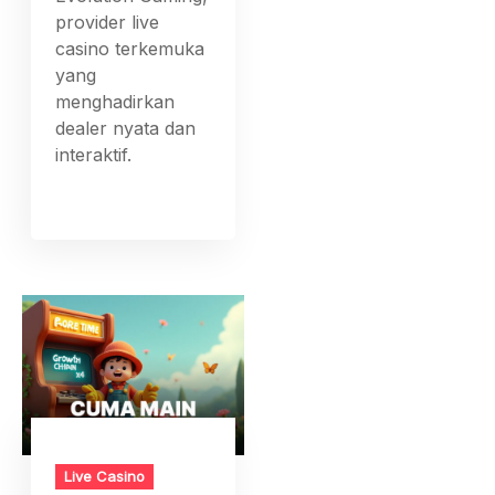
provider live
casino terkemuka
yang
menghadirkan
dealer nyata dan
interaktif.
Live Casino