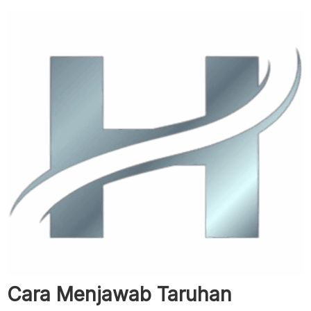
Skip
to
content
Cara Menjawab Taruhan