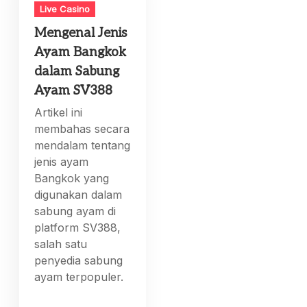
Live Casino
Mengenal Jenis
Ayam Bangkok
dalam Sabung
Ayam SV388
Artikel ini
membahas secara
mendalam tentang
jenis ayam
Bangkok yang
digunakan dalam
sabung ayam di
platform SV388,
salah satu
penyedia sabung
ayam terpopuler.