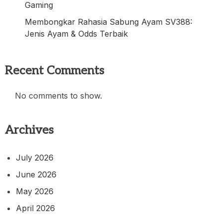
Gaming
Membongkar Rahasia Sabung Ayam SV388:
Jenis Ayam & Odds Terbaik
Recent Comments
No comments to show.
Archives
July 2026
June 2026
May 2026
April 2026