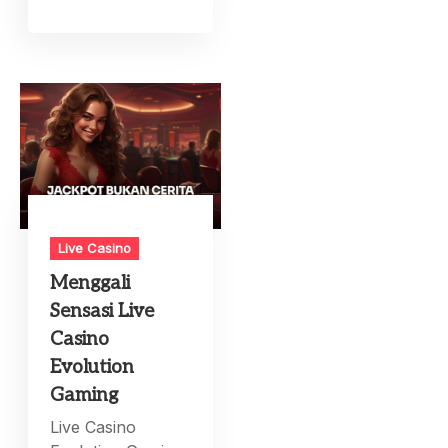
Live Casino
Menggali
Sensasi Live
Casino
Evolution
Gaming
Live Casino