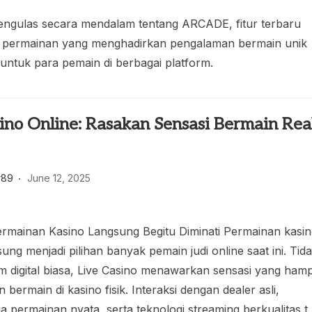
 mengulas secara mendalam tentang ARCADE, fitur terbaru
a permainan yang menghadirkan pengalaman bermain unik
 untuk para pemain di berbagai platform.
ino Online: Rasakan Sensasi Bermain Rea
r89
June 12, 2025
mainan Kasino Langsung Begitu Diminati Permainan kasi
ung menjadi pilihan banyak pemain judi online saat ini. Tid
em digital biasa, Live Casino menawarkan sensasi yang hamp
bermain di kasino fisik. Interaksi dengan dealer asli,
a permainan nyata, serta teknologi streaming berkualitas t