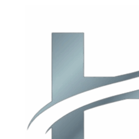
Skip
to
content