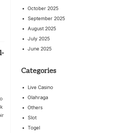
October 2025
September 2025
August 2025
July 2025
June 2025
l-
Categories
Live Casino
Olahraga
no
ak
Others
ir
Slot
Togel