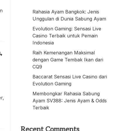
on
Rahasia Ayam Bangkok: Jenis
Unggulan di Dunia Sabung Ayam
Evolution Gaming: Sensasi Live
Casino Terbaik untuk Pemain
Indonesia
,
Raih Kemenangan Maksimal
dengan Game Tembak Ikan dari
CQ9
Baccarat Sensasi Live Casino dari
Evolution Gaming
Membongkar Rahasia Sabung
r,
Ayam SV388: Jenis Ayam & Odds
Terbaik
Recent Comments