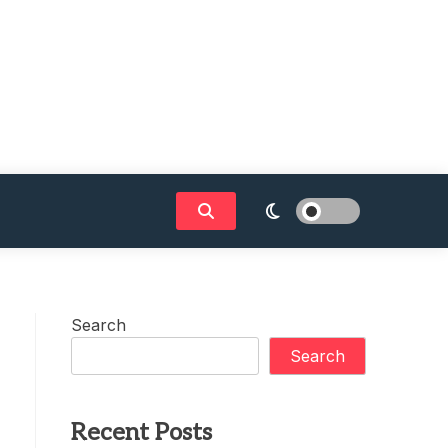
Search
Search
Recent Posts