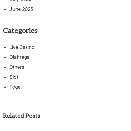
June 2025
Categories
Live Casino
Olahraga
Others
Slot
Togel
Related Posts