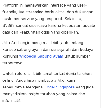
Platform ini menawarkan interface yang user-
friendly, live streaming berkualitas, dan dukungan
customer service yang responsif. Selain itu,
SV388 sangat dipercaya karena kecepatan update
data dan keakuratan odds yang diberikan.
Jika Anda ingin mengenal lebih jauh tentang
konsep sabung ayam dari sisi sejarah dan budaya,
kunjungi
Wikipedia Sabung Ayam
untuk sumber
terpercaya.
Untuk referensi lebih lanjut terkait dunia taruhan
online, Anda bisa membaca artikel kami
sebelumnya mengenai
Togel Singapore
yang juga
menyediakan insight taruhan yang dalam dan
informatif.