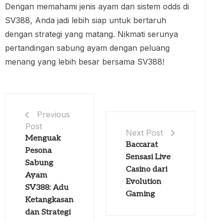
Dengan memahami jenis ayam dan sistem odds di
SV388, Anda jadi lebih siap untuk bertaruh
dengan strategi yang matang. Nikmati serunya
pertandingan sabung ayam dengan peluang
menang yang lebih besar bersama SV388!
Previous
Post
Next Post
Menguak
Baccarat
Pesona
Sensasi Live
Sabung
Casino dari
Ayam
Evolution
SV388: Adu
Gaming
Ketangkasan
dan Strategi