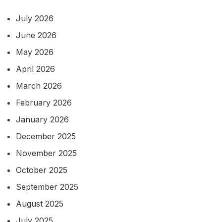
July 2026
June 2026
May 2026
April 2026
March 2026
February 2026
January 2026
December 2025
November 2025
October 2025
September 2025
August 2025
July 2025