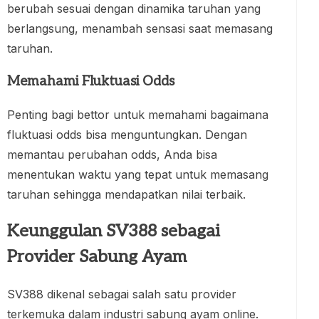
berubah sesuai dengan dinamika taruhan yang
berlangsung, menambah sensasi saat memasang
taruhan.
Memahami Fluktuasi Odds
Penting bagi bettor untuk memahami bagaimana
fluktuasi odds bisa menguntungkan. Dengan
memantau perubahan odds, Anda bisa
menentukan waktu yang tepat untuk memasang
taruhan sehingga mendapatkan nilai terbaik.
Keunggulan SV388 sebagai
Provider Sabung Ayam
SV388 dikenal sebagai salah satu provider
terkemuka dalam industri sabung ayam online.