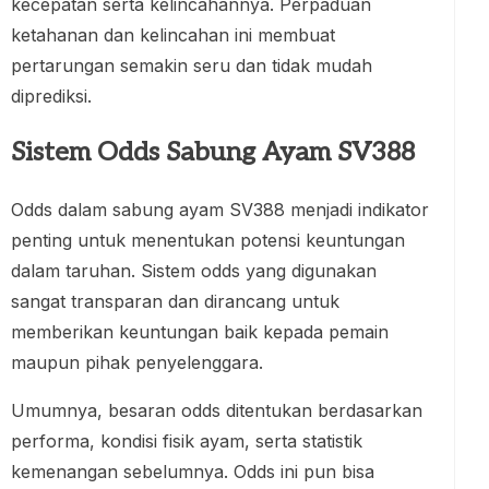
kecepatan serta kelincahannya. Perpaduan
ketahanan dan kelincahan ini membuat
pertarungan semakin seru dan tidak mudah
diprediksi.
Sistem Odds Sabung Ayam SV388
Odds dalam sabung ayam SV388 menjadi indikator
penting untuk menentukan potensi keuntungan
dalam taruhan. Sistem odds yang digunakan
sangat transparan dan dirancang untuk
memberikan keuntungan baik kepada pemain
maupun pihak penyelenggara.
Umumnya, besaran odds ditentukan berdasarkan
performa, kondisi fisik ayam, serta statistik
kemenangan sebelumnya. Odds ini pun bisa