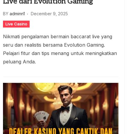
Live dari Evolution Gaming
BY
adminn1
December 9, 2025
Live Casino
Nikmati pengalaman bermain baccarat live yang
seru dan realistis bersama Evolution Gaming.
Pelajari fitur dan tips menang untuk meningkatkan
peluang Anda.