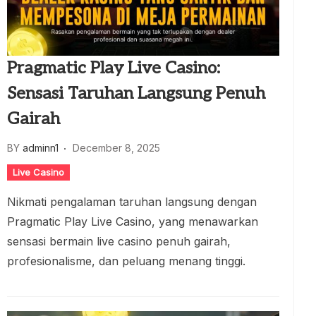
Pragmatic Play Live Casino:
Sensasi Taruhan Langsung Penuh
Gairah
BY
adminn1
December 8, 2025
Live Casino
Nikmati pengalaman taruhan langsung dengan
Pragmatic Play Live Casino, yang menawarkan
sensasi bermain live casino penuh gairah,
profesionalisme, dan peluang menang tinggi.