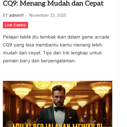
CQ9: Menang Mudah dan Cepat
BY
adminn1
November 22, 2025
Live Casino
Pelajari taktik jitu tembak ikan dalam game arcade
CQ9 yang bisa membantu kamu menang lebih
mudah dan cepat. Tips dan trik lengkap untuk
pemain baru dan berpengalaman.