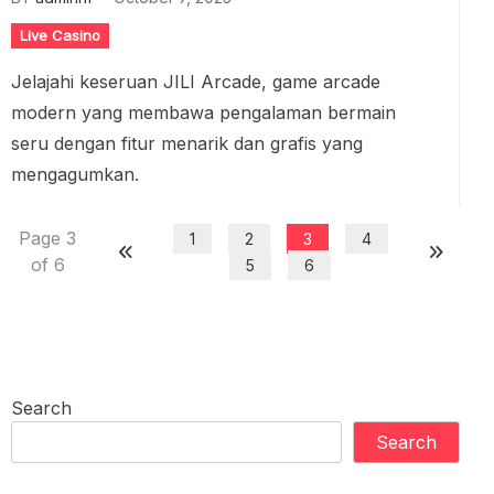
Live Casino
Jelajahi keseruan JILI Arcade, game arcade
modern yang membawa pengalaman bermain
seru dengan fitur menarik dan grafis yang
mengagumkan.
Page 3
1
2
3
4
of 6
5
6
Search
Search