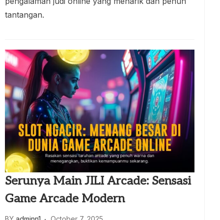
pengalaman judi online yang menarik dan penuh
tantangan.
Serunya Main JILI Arcade: Sensasi
Game Arcade Modern
BY
adminn1
October 7, 2025