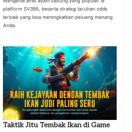
Mengenal jenis ayam sabung yang populer di
platform SV388, beserta strategi taruhan odds
terbaik yang bisa meningkatkan peluang menang
Anda.
Taktik Jitu Tembak Ikan di Game