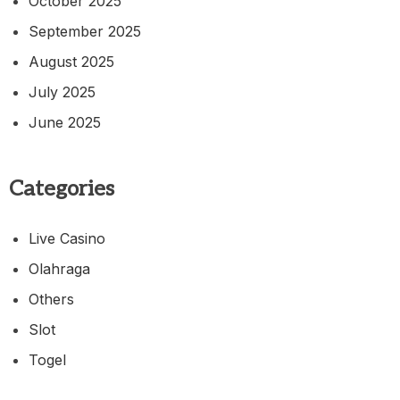
October 2025
September 2025
August 2025
July 2025
June 2025
Categories
Live Casino
Olahraga
Others
Slot
Togel