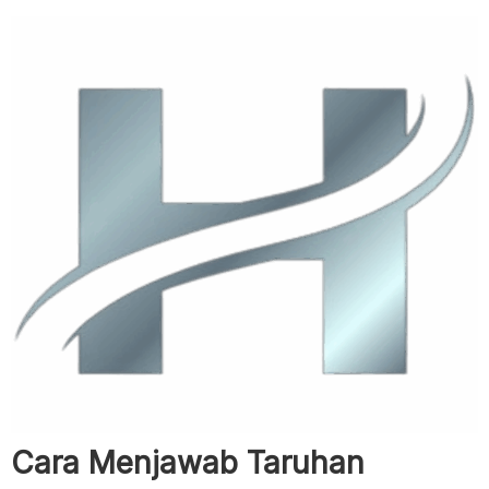
Skip
to
content
Cara Menjawab Taruhan