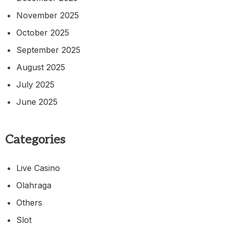
November 2025
October 2025
September 2025
August 2025
July 2025
June 2025
Categories
Live Casino
Olahraga
Others
Slot