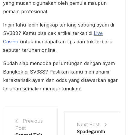
yang mudah digunakan oleh pemula maupun
pemain profesional.
Ingin tahu lebih lengkap tentang sabung ayam di
SV388? Kamu bisa cek artikel terkait di
Live
Casino
untuk mendapatkan tips dan trik terbaru
seputar taruhan online.
Sudah siap mencoba peruntungan dengan ayam
Bangkok di SV388? Pastikan kamu memahami
karakteristik ayam dan odds yang ditawarkan agar
taruhan semakin menguntungkan!
Previous
Next Post
Post
Spadegamin