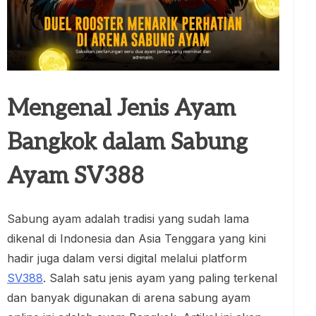
Mengenal Jenis Ayam
Bangkok dalam Sabung
Ayam SV388
Sabung ayam adalah tradisi yang sudah lama
dikenal di Indonesia dan Asia Tenggara yang kini
hadir juga dalam versi digital melalui platform
SV388
. Salah satu jenis ayam yang paling terkenal
dan banyak digunakan di arena sabung ayam