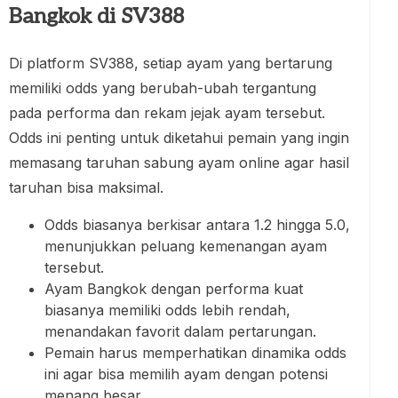
Bangkok di SV388
Di platform SV388, setiap ayam yang bertarung
memiliki odds yang berubah-ubah tergantung
pada performa dan rekam jejak ayam tersebut.
Odds ini penting untuk diketahui pemain yang ingin
memasang taruhan sabung ayam online agar hasil
taruhan bisa maksimal.
Odds biasanya berkisar antara 1.2 hingga 5.0,
menunjukkan peluang kemenangan ayam
tersebut.
Ayam Bangkok dengan performa kuat
biasanya memiliki odds lebih rendah,
menandakan favorit dalam pertarungan.
Pemain harus memperhatikan dinamika odds
ini agar bisa memilih ayam dengan potensi
menang besar.