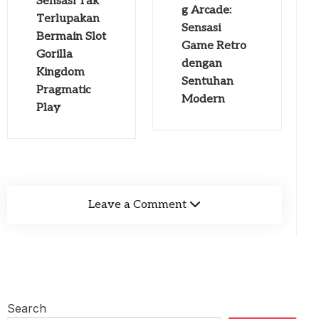
Sensasi Tak
g Arcade:
Terlupakan
Sensasi
Bermain Slot
Game Retro
Gorilla
dengan
Kingdom
Sentuhan
Pragmatic
Modern
Play
Leave a Comment
Search