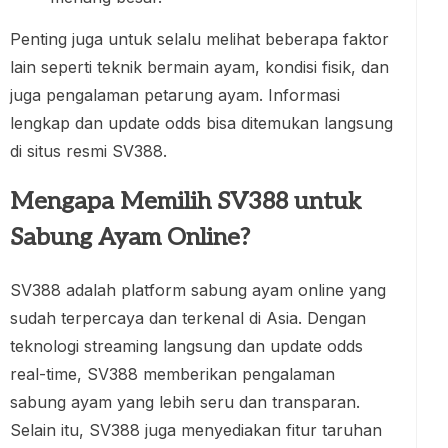
Penting juga untuk selalu melihat beberapa faktor
lain seperti teknik bermain ayam, kondisi fisik, dan
juga pengalaman petarung ayam. Informasi
lengkap dan update odds bisa ditemukan langsung
di situs resmi SV388.
Mengapa Memilih SV388 untuk
Sabung Ayam Online?
SV388 adalah platform sabung ayam online yang
sudah terpercaya dan terkenal di Asia. Dengan
teknologi streaming langsung dan update odds
real-time, SV388 memberikan pengalaman
sabung ayam yang lebih seru dan transparan.
Selain itu, SV388 juga menyediakan fitur taruhan