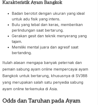
Karakteristik Ayam Bangkok
Badan berotot dengan ukuran yang ideal
untuk adu fisik yang intens.
Bulu yang tebal dan keras, memberikan
perlindungan saat bertarung.
Gerakan gesit dan teknik menyerang yang
tajam.
Memiliki mental juara dan agresif saat
bertanding.
Itulah alasan mengapa banyak peternak dan
pemain sabung ayam online mempercayai ayam
Bangkok untuk bertarung, khususnya di SV388
yang merupakan salah satu penyedia sabung
ayam online terkemuka di Asia.
Odds dan Taruhan pada Ayam