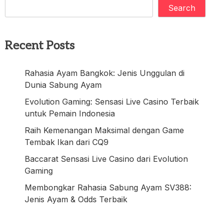
Search
Recent Posts
Rahasia Ayam Bangkok: Jenis Unggulan di
Dunia Sabung Ayam
Evolution Gaming: Sensasi Live Casino Terbaik
untuk Pemain Indonesia
Raih Kemenangan Maksimal dengan Game
Tembak Ikan dari CQ9
Baccarat Sensasi Live Casino dari Evolution
Gaming
Membongkar Rahasia Sabung Ayam SV388:
Jenis Ayam & Odds Terbaik