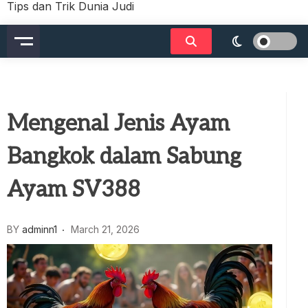
Tips dan Trik Dunia Judi
Mengenal Jenis Ayam
Bangkok dalam Sabung
Ayam SV388
BY
adminn1
March 21, 2026