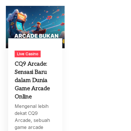
Live Casino
CQ9 Arcade:
Sensasi Baru
dalam Dunia
Game Arcade
Online
Mengenal lebih
dekat CQ9
Arcade, sebuah
game arcade