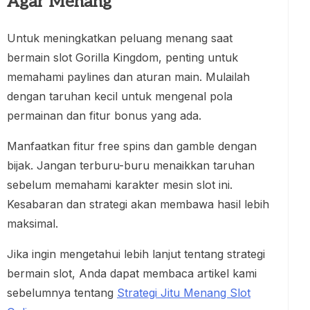
Agar Menang
Untuk meningkatkan peluang menang saat
bermain slot Gorilla Kingdom, penting untuk
memahami paylines dan aturan main. Mulailah
dengan taruhan kecil untuk mengenal pola
permainan dan fitur bonus yang ada.
Manfaatkan fitur free spins dan gamble dengan
bijak. Jangan terburu-buru menaikkan taruhan
sebelum memahami karakter mesin slot ini.
Kesabaran dan strategi akan membawa hasil lebih
maksimal.
Jika ingin mengetahui lebih lanjut tentang strategi
bermain slot, Anda dapat membaca artikel kami
sebelumnya tentang
Strategi Jitu Menang Slot