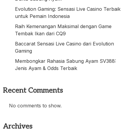
Evolution Gaming: Sensasi Live Casino Terbaik
untuk Pemain Indonesia
Raih Kemenangan Maksimal dengan Game
Tembak Ikan dari CQ9
Baccarat Sensasi Live Casino dari Evolution
Gaming
Membongkar Rahasia Sabung Ayam SV388:
Jenis Ayam & Odds Terbaik
Recent Comments
No comments to show.
Archives