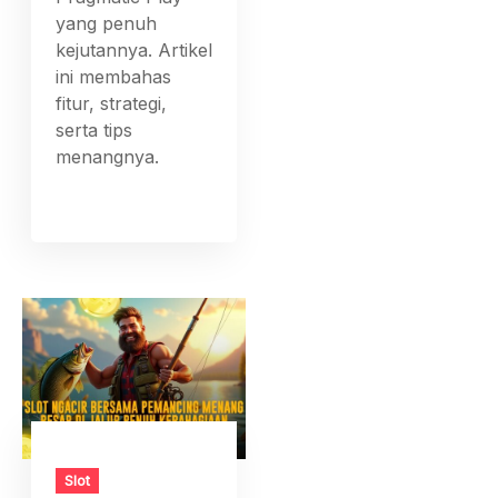
yang penuh
kejutannya. Artikel
ini membahas
fitur, strategi,
serta tips
menangnya.
Slot