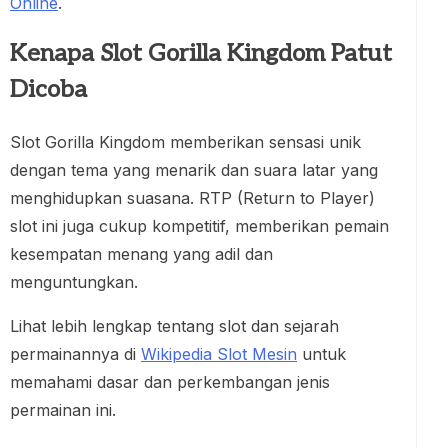
Online
.
Kenapa Slot Gorilla Kingdom Patut
Dicoba
Slot Gorilla Kingdom memberikan sensasi unik
dengan tema yang menarik dan suara latar yang
menghidupkan suasana. RTP (Return to Player)
slot ini juga cukup kompetitif, memberikan pemain
kesempatan menang yang adil dan
menguntungkan.
Lihat lebih lengkap tentang slot dan sejarah
permainannya di
Wikipedia Slot Mesin
untuk
memahami dasar dan perkembangan jenis
permainan ini.