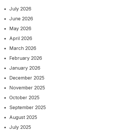
July 2026
June 2026
May 2026
April 2026
March 2026
February 2026
January 2026
December 2025
November 2025
October 2025
September 2025
August 2025
July 2025