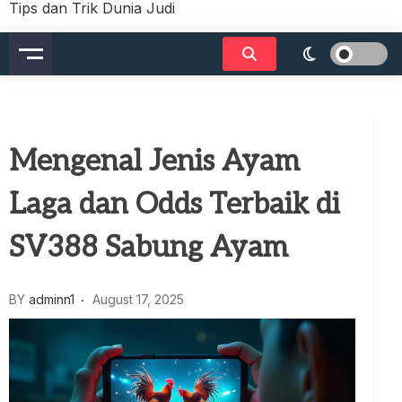
Tips dan Trik Dunia Judi
Mengenal Jenis Ayam
Laga dan Odds Terbaik di
SV388 Sabung Ayam
BY
adminn1
August 17, 2025