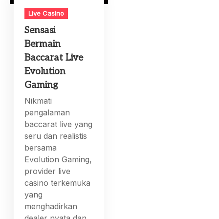
Live Casino
Sensasi
Bermain
Baccarat Live
Evolution
Gaming
Nikmati
pengalaman
baccarat live yang
seru dan realistis
bersama
Evolution Gaming,
provider live
casino terkemuka
yang
menghadirkan
dealer nyata dan