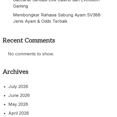
Gaming
Membongkar Rahasia Sabung Ayam SV388:
Jenis Ayam & Odds Terbaik
Recent Comments
No comments to show.
Archives
July 2026
June 2026
May 2026
April 2026