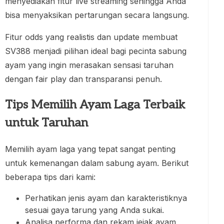
menyediakan fitur live streaming sehingga Anda
bisa menyaksikan pertarungan secara langsung.
Fitur odds yang realistis dan update membuat
SV388 menjadi pilihan ideal bagi pecinta sabung
ayam yang ingin merasakan sensasi taruhan
dengan fair play dan transparansi penuh.
Tips Memilih Ayam Laga Terbaik
untuk Taruhan
Memilih ayam laga yang tepat sangat penting
untuk kemenangan dalam sabung ayam. Berikut
beberapa tips dari kami:
Perhatikan jenis ayam dan karakteristiknya
sesuai gaya tarung yang Anda sukai.
Analisa performa dan rekam jejak ayam