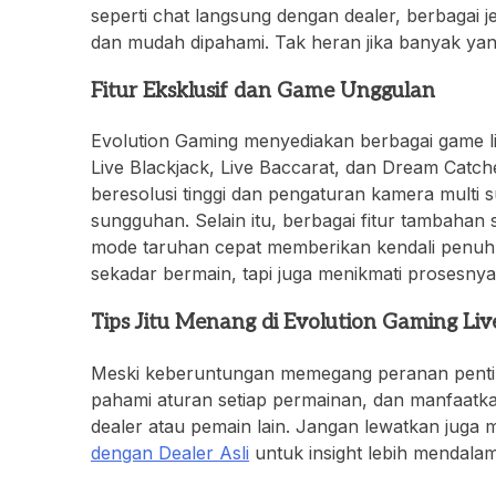
seperti chat langsung dengan dealer, berbagai j
dan mudah dipahami. Tak heran jika banyak yang 
Fitur Eksklusif dan Game Unggulan
Evolution Gaming menyediakan berbagai game li
Live Blackjack, Live Baccarat, dan Dream Catch
beresolusi tinggi dan pengaturan kamera multi
sungguhan.
Selain itu, berbagai fitur tambahan 
mode taruhan cepat memberikan kendali penuh
sekadar bermain, tapi juga menikmati prosesnya
Tips Jitu Menang di Evolution Gaming Liv
Meski keberuntungan memegang peranan penting,
pahami aturan setiap permainan, dan manfaatka
dealer atau pemain lain.
Jangan lewatkan juga me
dengan Dealer Asli
untuk insight lebih mendalam