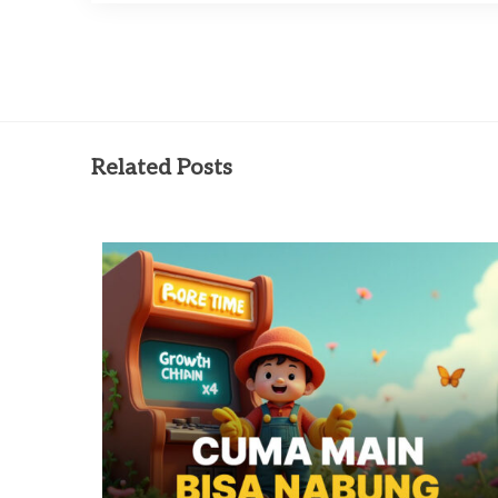
Related Posts