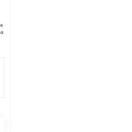
ke
pa