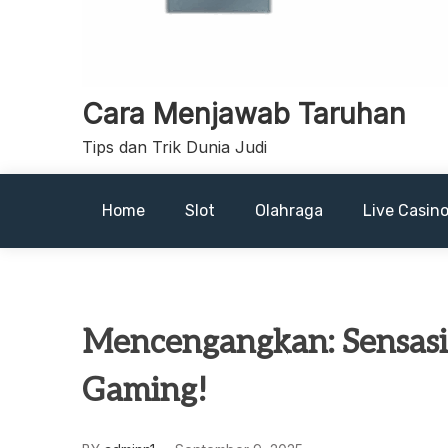
Cara Menjawab Taruhan
Tips dan Trik Dunia Judi
Home
Slot
Olahraga
Live Casin
Mencengangkan: Sensasi
Gaming!