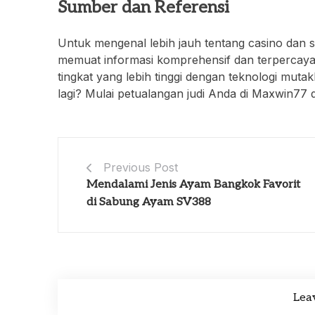
Sumber dan Referensi
Untuk mengenal lebih jauh tentang casino dan 
memuat informasi komprehensif dan terpercay
tingkat yang lebih tinggi dengan teknologi muta
lagi? Mulai petualangan judi Anda di Maxwin77
Previous Post
Mendalami Jenis Ayam Bangkok Favorit
di Sabung Ayam SV388
Lea