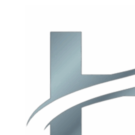
Skip
to
content