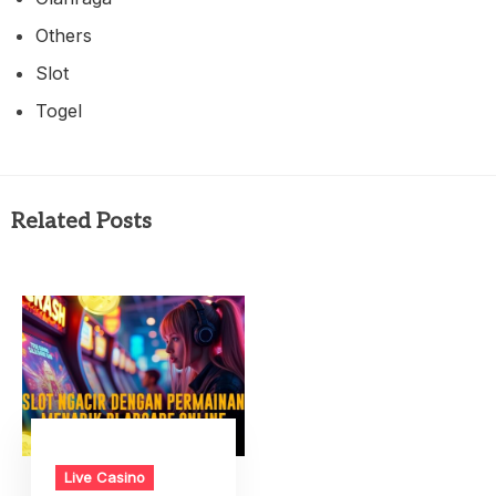
Others
Slot
Togel
Related Posts
Live Casino