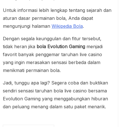
Untuk informasi lebih lengkap tentang sejarah dan
aturan dasar permainan bola, Anda dapat
mengunjungi halaman
Wikipedia Bola
.
Dengan segala keunggulan dan fitur tersebut,
tidak heran jika
bola Evolution Gaming
menjadi
favorit banyak penggemar taruhan live casino
yang ingin merasakan sensasi berbeda dalam
menikmati permainan bola.
Jadi, tunggu apa lagi? Segera coba dan buktikan
sendiri sensasi taruhan bola live casino bersama
Evolution Gaming yang menggabungkan hiburan
dan peluang menang dalam satu paket menarik.