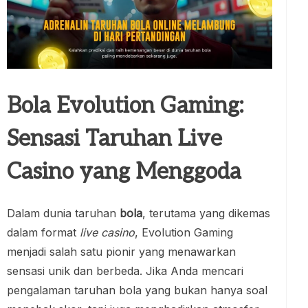
Bola Evolution Gaming:
Sensasi Taruhan Live
Casino yang Menggoda
Dalam dunia taruhan
bola
, terutama yang dikemas
dalam format
live casino
, Evolution Gaming
menjadi salah satu pionir yang menawarkan
sensasi unik dan berbeda. Jika Anda mencari
pengalaman taruhan bola yang bukan hanya soal