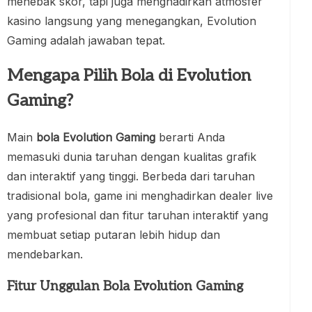
menebak skor, tapi juga menghadirkan atmosfer
kasino langsung yang menegangkan, Evolution
Gaming adalah jawaban tepat.
Mengapa Pilih Bola di Evolution
Gaming?
Main
bola Evolution Gaming
berarti Anda
memasuki dunia taruhan dengan kualitas grafik
dan interaktif yang tinggi. Berbeda dari taruhan
tradisional bola, game ini menghadirkan dealer live
yang profesional dan fitur taruhan interaktif yang
membuat setiap putaran lebih hidup dan
mendebarkan.
Fitur Unggulan Bola Evolution Gaming