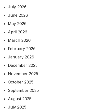
July 2026
June 2026
May 2026
April 2026
March 2026
February 2026
January 2026
December 2025
November 2025
October 2025
September 2025
August 2025
July 2025