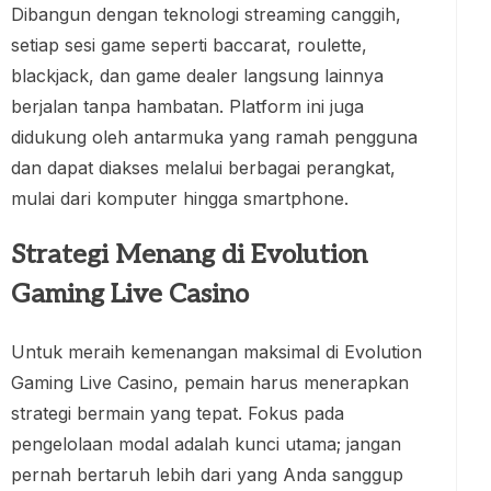
Dibangun dengan teknologi streaming canggih,
setiap sesi game seperti baccarat, roulette,
blackjack, dan game dealer langsung lainnya
berjalan tanpa hambatan. Platform ini juga
didukung oleh antarmuka yang ramah pengguna
dan dapat diakses melalui berbagai perangkat,
mulai dari komputer hingga smartphone.
Strategi Menang di Evolution
Gaming Live Casino
Untuk meraih kemenangan maksimal di Evolution
Gaming Live Casino, pemain harus menerapkan
strategi bermain yang tepat. Fokus pada
pengelolaan modal adalah kunci utama; jangan
pernah bertaruh lebih dari yang Anda sanggup