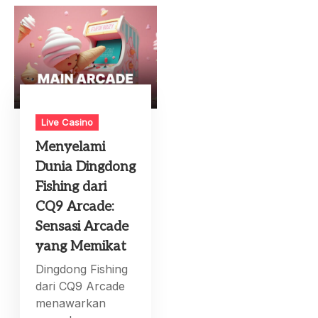
Live Casino
Menyelami
Dunia Dingdong
Fishing dari
CQ9 Arcade:
Sensasi Arcade
yang Memikat
Dingdong Fishing
dari CQ9 Arcade
menawarkan