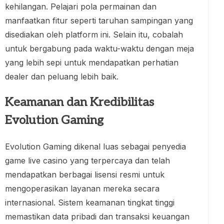
kehilangan. Pelajari pola permainan dan
manfaatkan fitur seperti taruhan sampingan yang
disediakan oleh platform ini. Selain itu, cobalah
untuk bergabung pada waktu-waktu dengan meja
yang lebih sepi untuk mendapatkan perhatian
dealer dan peluang lebih baik.
Keamanan dan Kredibilitas
Evolution Gaming
Evolution Gaming dikenal luas sebagai penyedia
game live casino yang terpercaya dan telah
mendapatkan berbagai lisensi resmi untuk
mengoperasikan layanan mereka secara
internasional. Sistem keamanan tingkat tinggi
memastikan data pribadi dan transaksi keuangan