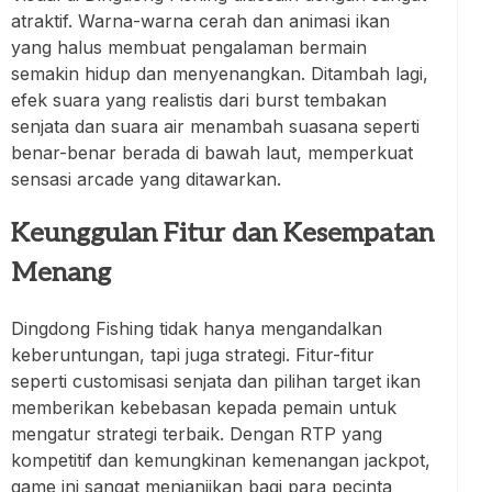
atraktif. Warna-warna cerah dan animasi ikan
yang halus membuat pengalaman bermain
semakin hidup dan menyenangkan. Ditambah lagi,
efek suara yang realistis dari burst tembakan
senjata dan suara air menambah suasana seperti
benar-benar berada di bawah laut, memperkuat
sensasi arcade yang ditawarkan.
Keunggulan Fitur dan Kesempatan
Menang
Dingdong Fishing tidak hanya mengandalkan
keberuntungan, tapi juga strategi. Fitur-fitur
seperti customisasi senjata dan pilihan target ikan
memberikan kebebasan kepada pemain untuk
mengatur strategi terbaik. Dengan RTP yang
kompetitif dan kemungkinan kemenangan jackpot,
game ini sangat menjanjikan bagi para pecinta