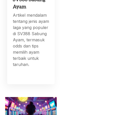
Ayam
Artikel mendalam
tentang jenis ayam
laga yang populer
di SV388 Sabung
Ayam, termasuk
odds dan tips
memilih ayam
terbaik untuk
taruhan.