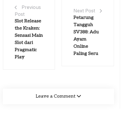
Previous
Next Post
Post
Petarung
Slot Release
Tangguh
the Kraken:
SV388: Adu
Sensasi Main
Ayam
Slot dari
Online
Pragmatic
Paling Seru
Play
Leave a Comment