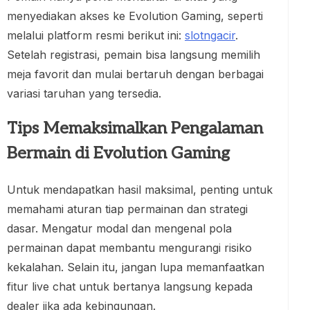
menyediakan akses ke Evolution Gaming, seperti
melalui platform resmi berikut ini:
slotngacir
.
Setelah registrasi, pemain bisa langsung memilih
meja favorit dan mulai bertaruh dengan berbagai
variasi taruhan yang tersedia.
Tips Memaksimalkan Pengalaman
Bermain di Evolution Gaming
Untuk mendapatkan hasil maksimal, penting untuk
memahami aturan tiap permainan dan strategi
dasar. Mengatur modal dan mengenal pola
permainan dapat membantu mengurangi risiko
kekalahan. Selain itu, jangan lupa memanfaatkan
fitur live chat untuk bertanya langsung kepada
dealer jika ada kebingungan.