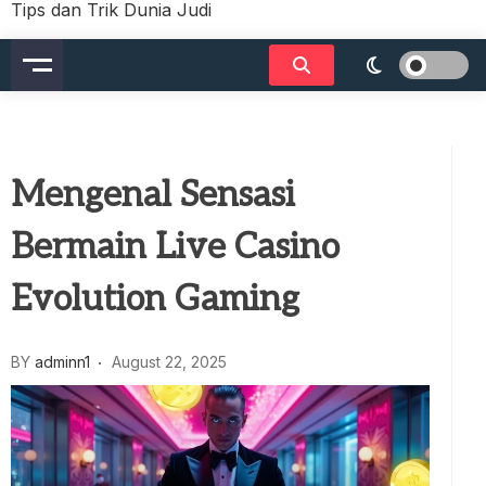
Tips dan Trik Dunia Judi
Mengenal Sensasi
Bermain Live Casino
Evolution Gaming
BY
adminn1
August 22, 2025