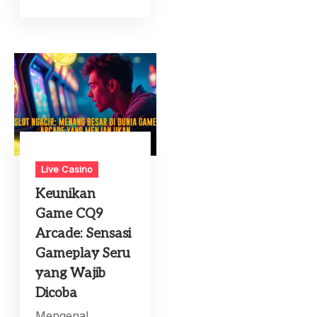
Live Casino
Keunikan
Game CQ9
Arcade: Sensasi
Gameplay Seru
yang Wajib
Dicoba
Mengenal