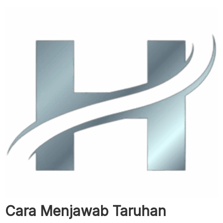
Skip
to
content
Cara Menjawab Taruhan