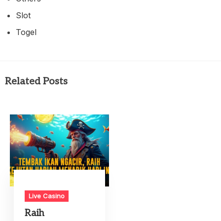
Slot
Togel
Related Posts
Live Casino
Raih