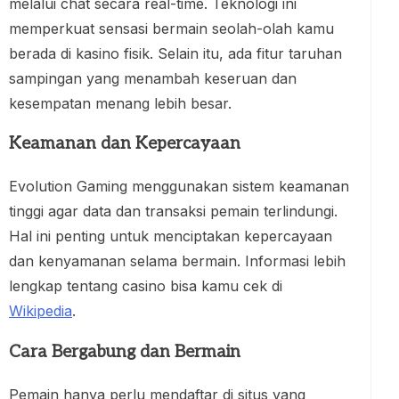
melalui chat secara real-time. Teknologi ini
memperkuat sensasi bermain seolah-olah kamu
berada di kasino fisik. Selain itu, ada fitur taruhan
sampingan yang menambah keseruan dan
kesempatan menang lebih besar.
Keamanan dan Kepercayaan
Evolution Gaming menggunakan sistem keamanan
tinggi agar data dan transaksi pemain terlindungi.
Hal ini penting untuk menciptakan kepercayaan
dan kenyamanan selama bermain. Informasi lebih
lengkap tentang casino bisa kamu cek di
Wikipedia
.
Cara Bergabung dan Bermain
Pemain hanya perlu mendaftar di situs yang