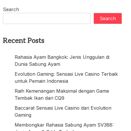
Search
Search
Recent Posts
Rahasia Ayam Bangkok: Jenis Unggulan di
Dunia Sabung Ayam
Evolution Gaming: Sensasi Live Casino Terbaik
untuk Pemain Indonesia
Raih Kemenangan Maksimal dengan Game
Tembak Ikan dari CQ9
Baccarat Sensasi Live Casino dari Evolution
Gaming
Membongkar Rahasia Sabung Ayam SV388: