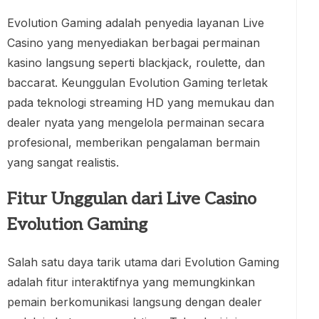
Evolution Gaming adalah penyedia layanan Live
Casino yang menyediakan berbagai permainan
kasino langsung seperti blackjack, roulette, dan
baccarat. Keunggulan Evolution Gaming terletak
pada teknologi streaming HD yang memukau dan
dealer nyata yang mengelola permainan secara
profesional, memberikan pengalaman bermain
yang sangat realistis.
Fitur Unggulan dari Live Casino
Evolution Gaming
Salah satu daya tarik utama dari Evolution Gaming
adalah fitur interaktifnya yang memungkinkan
pemain berkomunikasi langsung dengan dealer