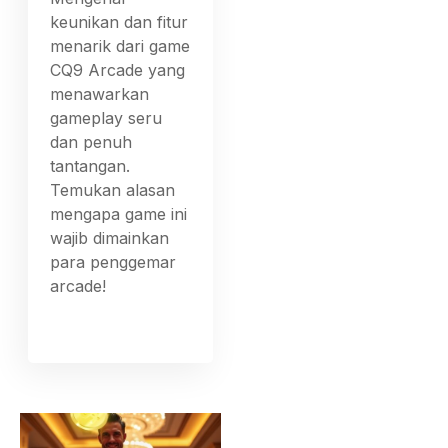
keunikan dan fitur
menarik dari game
CQ9 Arcade yang
menawarkan
gameplay seru
dan penuh
tantangan.
Temukan alasan
mengapa game ini
wajib dimainkan
para penggemar
arcade!