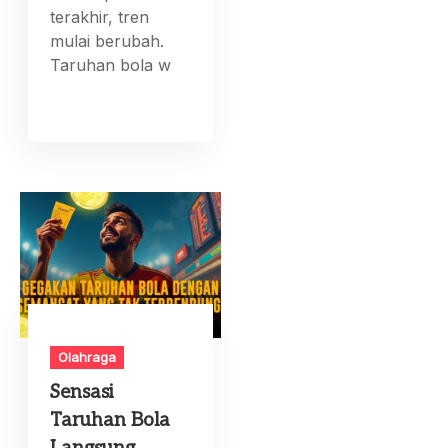
terakhir, tren
mulai berubah.
Taruhan bola w
Olahraga
Sensasi
Taruhan Bola