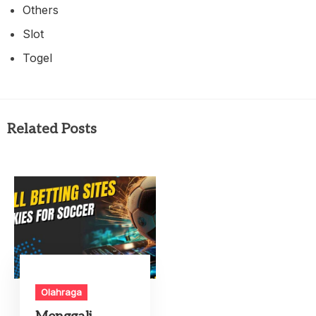
Others
Slot
Togel
Related Posts
Olahraga