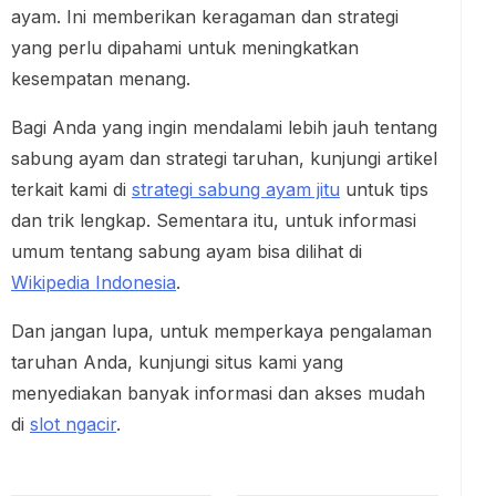
ayam. Ini memberikan keragaman dan strategi
yang perlu dipahami untuk meningkatkan
kesempatan menang.
Bagi Anda yang ingin mendalami lebih jauh tentang
sabung ayam dan strategi taruhan, kunjungi artikel
terkait kami di
strategi sabung ayam jitu
untuk tips
dan trik lengkap. Sementara itu, untuk informasi
umum tentang sabung ayam bisa dilihat di
Wikipedia Indonesia
.
Dan jangan lupa, untuk memperkaya pengalaman
taruhan Anda, kunjungi situs kami yang
menyediakan banyak informasi dan akses mudah
di
slot ngacir
.