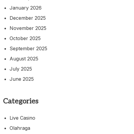
January 2026
December 2025
November 2025
October 2025
September 2025
August 2025
July 2025
June 2025
Categories
Live Casino
Olahraga