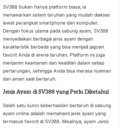
SV388 bukan hanya platform biasa; ia
menawarkan sistem taruhan yang mudah diakses
lewat perangkat smartphone dan komputer.
Dengan fokus utama pada sabung ayam, SV388
menyediakan berbagai jenis ayam dengan
karakteristik berbeda yang bisa menjadi jagoan
favorit Anda di arena taruhan. Platform ini juga
menjamin keamanan dan keadilan dalam setiap
pertarungan, sehingga Anda bisa merasa nyaman
dan aman saat bertaruh.
Jenis Ayam di SV388 yang Perlu Diketahui
Salah satu kunci keberhasilan bertaruh di sabung
ayam online adalah memahami jenis ayam yang
termasuk favorit di SV388. Misalnya, ayam
Jenis