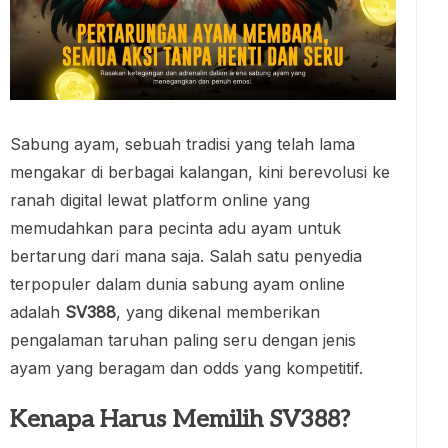
Sabung ayam, sebuah tradisi yang telah lama
mengakar di berbagai kalangan, kini berevolusi ke
ranah digital lewat platform online yang
memudahkan para pecinta adu ayam untuk
bertarung dari mana saja. Salah satu penyedia
terpopuler dalam dunia sabung ayam online
adalah
SV388
, yang dikenal memberikan
pengalaman taruhan paling seru dengan jenis
ayam yang beragam dan odds yang kompetitif.
Kenapa Harus Memilih SV388?