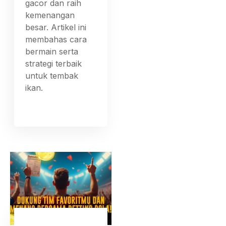
gacor dan raih
kemenangan
besar. Artikel ini
membahas cara
bermain serta
strategi terbaik
untuk tembak
ikan.