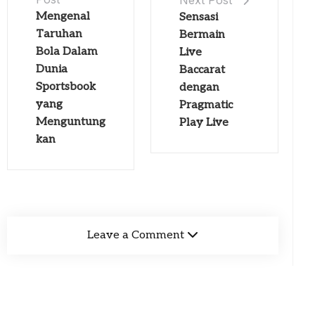
Mengenal
Sensasi
Taruhan
Bermain
Bola Dalam
Live
Dunia
Baccarat
Sportsbook
dengan
yang
Pragmatic
Menguntung
Play Live
kan
Leave a Comment