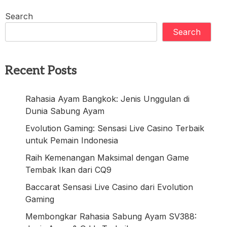
Search
Search
Recent Posts
Rahasia Ayam Bangkok: Jenis Unggulan di
Dunia Sabung Ayam
Evolution Gaming: Sensasi Live Casino Terbaik
untuk Pemain Indonesia
Raih Kemenangan Maksimal dengan Game
Tembak Ikan dari CQ9
Baccarat Sensasi Live Casino dari Evolution
Gaming
Membongkar Rahasia Sabung Ayam SV388: