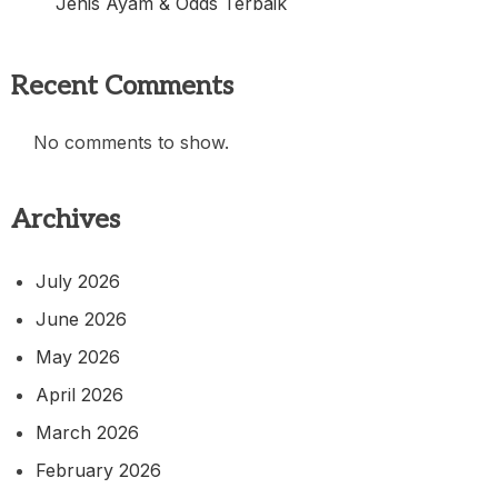
Jenis Ayam & Odds Terbaik
Recent Comments
No comments to show.
Archives
July 2026
June 2026
May 2026
April 2026
March 2026
February 2026