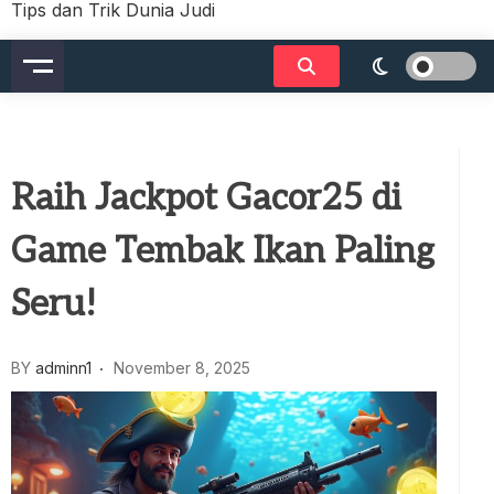
Tips dan Trik Dunia Judi
Raih Jackpot Gacor25 di
Game Tembak Ikan Paling
Seru!
BY
adminn1
November 8, 2025