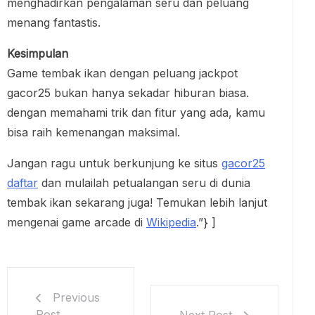
menghadirkan pengalaman seru dan peluang
menang fantastis.
Kesimpulan
Game tembak ikan dengan peluang jackpot
gacor25 bukan hanya sekadar hiburan biasa.
dengan memahami trik dan fitur yang ada, kamu
bisa raih kemenangan maksimal.
Jangan ragu untuk berkunjung ke situs
gacor25
daftar
dan mulailah petualangan seru di dunia
tembak ikan sekarang juga! Temukan lebih lanjut
mengenai game arcade di
Wikipedia
.”} ]
Previous
Post
Next Post