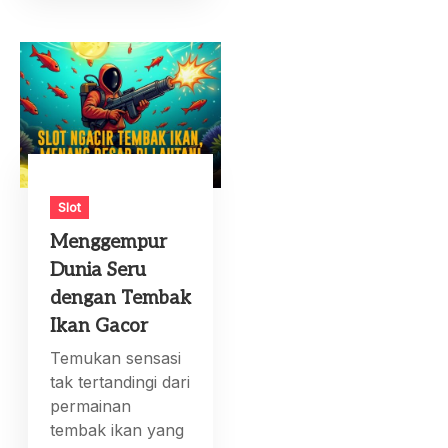
Slot
Menggempur
Dunia Seru
dengan Tembak
Ikan Gacor
Temukan sensasi
tak tertandingi dari
permainan
tembak ikan yang