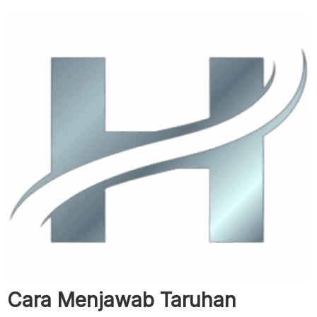
Skip
to
content
Cara Menjawab Taruhan