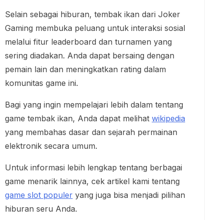
Selain sebagai hiburan, tembak ikan dari Joker
Gaming membuka peluang untuk interaksi sosial
melalui fitur leaderboard dan turnamen yang
sering diadakan. Anda dapat bersaing dengan
pemain lain dan meningkatkan rating dalam
komunitas game ini.
Bagi yang ingin mempelajari lebih dalam tentang
game tembak ikan, Anda dapat melihat
wikipedia
yang membahas dasar dan sejarah permainan
elektronik secara umum.
Untuk informasi lebih lengkap tentang berbagai
game menarik lainnya, cek artikel kami tentang
game slot populer
yang juga bisa menjadi pilihan
hiburan seru Anda.