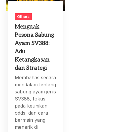
Others
Menguak
Pesona Sabung
Ayam SV388:
Adu
Ketangkasan
dan Strategi
Membahas secara
mendalam tentang
sabung ayam jenis
SV388, fokus
pada keunikan,
odds, dan cara
bermain yang
menarik di