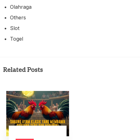
Olahraga
Others
Slot
Togel
Related Posts