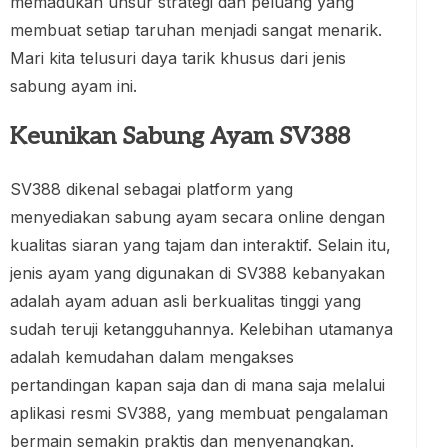
memadukan unsur strategi dan peluang yang
membuat setiap taruhan menjadi sangat menarik.
Mari kita telusuri daya tarik khusus dari jenis
sabung ayam ini.
Keunikan Sabung Ayam SV388
SV388 dikenal sebagai platform yang
menyediakan sabung ayam secara online dengan
kualitas siaran yang tajam dan interaktif. Selain itu,
jenis ayam yang digunakan di SV388 kebanyakan
adalah ayam aduan asli berkualitas tinggi yang
sudah teruji ketangguhannya. Kelebihan utamanya
adalah kemudahan dalam mengakses
pertandingan kapan saja dan di mana saja melalui
aplikasi resmi SV388, yang membuat pengalaman
bermain semakin praktis dan menyenangkan.