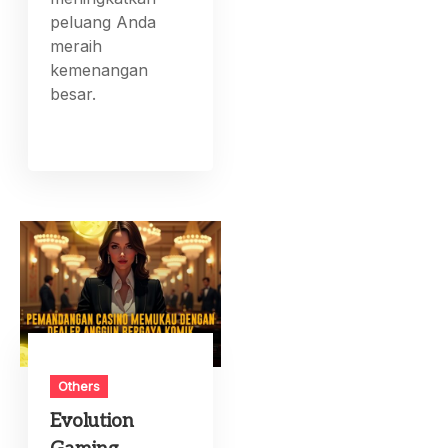
peluang Anda
meraih
kemenangan
besar.
Others
Evolution