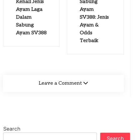
Kenali Jenis
Sabung
Ayam Laga
Ayam
Dalam
SV388: Jenis
Sabung
Ayam &
Ayam SV388
Odds
Terbaik
Leave a Comment
Search
Search