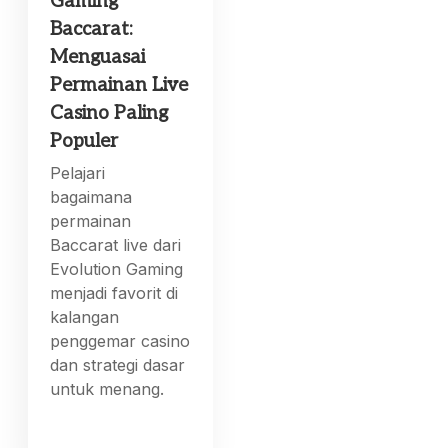
Gaming
Baccarat:
Menguasai
Permainan Live
Casino Paling
Populer
Pelajari
bagaimana
permainan
Baccarat live dari
Evolution Gaming
menjadi favorit di
kalangan
penggemar casino
dan strategi dasar
untuk menang.