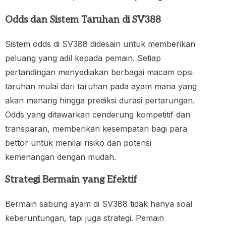
Odds dan Sistem Taruhan di SV388
Sistem odds di SV388 didesain untuk memberikan
peluang yang adil kepada pemain. Setiap
pertandingan menyediakan berbagai macam opsi
taruhan mulai dari taruhan pada ayam mana yang
akan menang hingga prediksi durasi pertarungan.
Odds yang ditawarkan cenderung kompetitif dan
transparan, memberikan kesempatan bagi para
bettor untuk menilai risiko dan potensi
kemenangan dengan mudah.
Strategi Bermain yang Efektif
Bermain sabung ayam di SV388 tidak hanya soal
keberuntungan, tapi juga strategi. Pemain