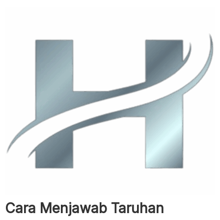
Skip
to
content
Cara Menjawab Taruhan