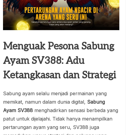
Menguak Pesona Sabung
Ayam SV388: Adu
Ketangkasan dan Strategi
Sabung ayam selalu menjadi permainan yang
memikat, namun dalam dunia digital,
Sabung
Ayam SV388
menghadirkan sensasi berbeda yang
patut untuk dijelajahi. Tidak hanya menampilkan
pertarungan ayam yang seru, SV388 juga