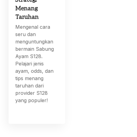
Strategi
Menang
Taruhan
Mengenal cara
seru dan
menguntungkan
bermain Sabung
Ayam S128.
Pelajari jenis
ayam, odds, dan
tips menang
taruhan dari
provider S128
yang populer!