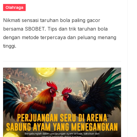
Olahraga
Nikmati sensasi taruhan bola paling gacor
bersama SBOBET. Tips dan trik taruhan bola
dengan metode terpercaya dan peluang menang
tinggi.