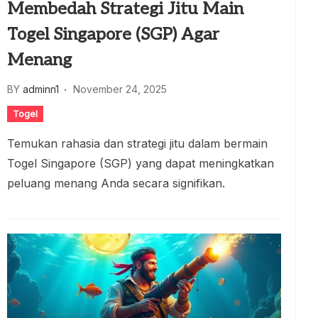
Membedah Strategi Jitu Main
Togel Singapore (SGP) Agar
Menang
BY
adminn1
November 24, 2025
Togel
Temukan rahasia dan strategi jitu dalam bermain
Togel Singapore (SGP) yang dapat meningkatkan
peluang menang Anda secara signifikan.