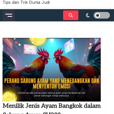
Tips dan Trik Dunia Judi
Menilik Jenis Ayam Bangkok dalam