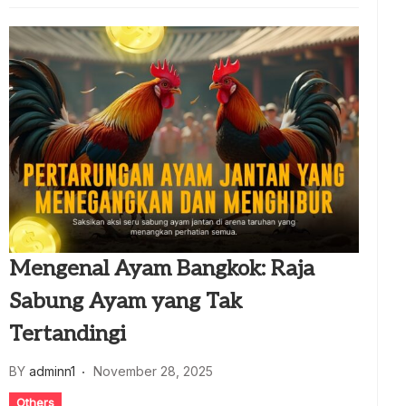
Mengenal Ayam Bangkok: Raja
Sabung Ayam yang Tak
Tertandingi
BY
adminn1
November 28, 2025
Others