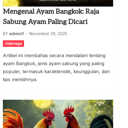
Mengenal Ayam Bangkok: Raja
Sabung Ayam Paling Dicari
BY
adminn1
November 29, 2025
Olahraga
Artikel ini membahas secara mendalam tentang
ayam Bangkok, jenis ayam sabung yang paling
populer, termasuk karakteristik, keunggulan, dan
tips memilihnya.