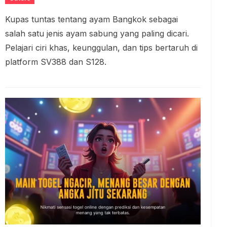
Kupas tuntas tentang ayam Bangkok sebagai
salah satu jenis ayam sabung yang paling dicari.
Pelajari ciri khas, keunggulan, dan tips bertaruh di
platform SV388 dan S128.