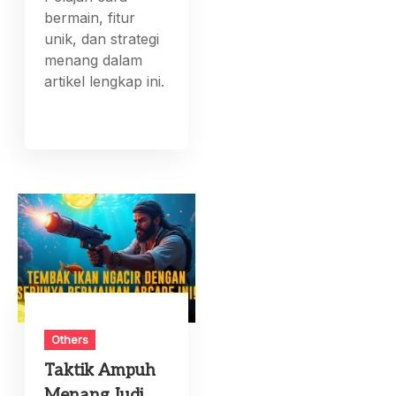
bermain, fitur
unik, dan strategi
menang dalam
artikel lengkap ini.
Others
Taktik Ampuh
Menang Judi