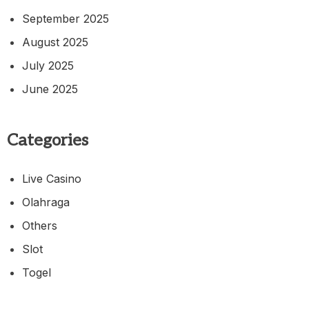
September 2025
August 2025
July 2025
June 2025
Categories
Live Casino
Olahraga
Others
Slot
Togel