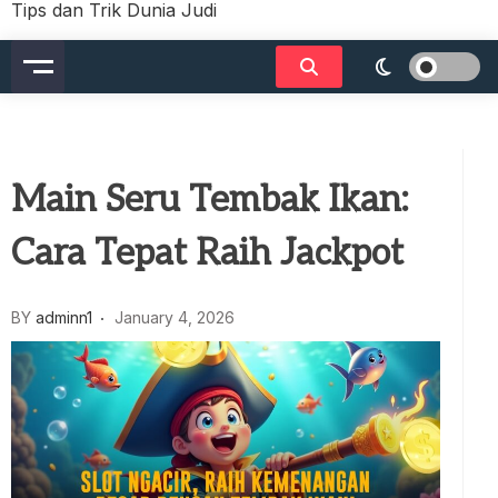
Tips dan Trik Dunia Judi
Main Seru Tembak Ikan:
Cara Tepat Raih Jackpot
BY
adminn1
January 4, 2026