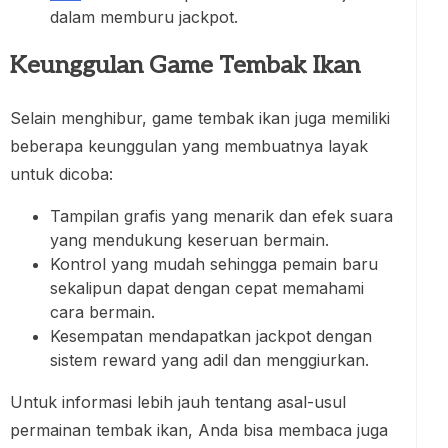
dalam memburu jackpot.
Keunggulan Game Tembak Ikan
Selain menghibur, game tembak ikan juga memiliki
beberapa keunggulan yang membuatnya layak
untuk dicoba:
Tampilan grafis yang menarik dan efek suara
yang mendukung keseruan bermain.
Kontrol yang mudah sehingga pemain baru
sekalipun dapat dengan cepat memahami
cara bermain.
Kesempatan mendapatkan jackpot dengan
sistem reward yang adil dan menggiurkan.
Untuk informasi lebih jauh tentang asal-usul
permainan tembak ikan, Anda bisa membaca juga