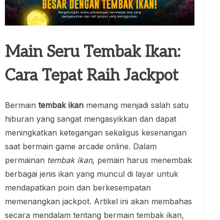
Main Seru Tembak Ikan:
Cara Tepat Raih Jackpot
Bermain
tembak ikan
memang menjadi salah satu
hiburan yang sangat mengasyikkan dan dapat
meningkatkan ketegangan sekaligus kesenangan
saat bermain game arcade online. Dalam
permainan
tembak ikan
, pemain harus menembak
berbagai jenis ikan yang muncul di layar untuk
mendapatkan poin dan berkesempatan
memenangkan jackpot. Artikel ini akan membahas
secara mendalam tentang bermain tembak ikan,