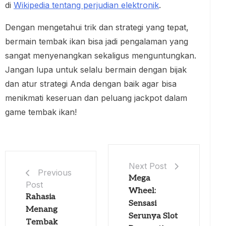
di
Wikipedia tentang perjudian elektronik
.
Dengan mengetahui trik dan strategi yang tepat,
bermain tembak ikan bisa jadi pengalaman yang
sangat menyenangkan sekaligus menguntungkan.
Jangan lupa untuk selalu bermain dengan bijak
dan atur strategi Anda dengan baik agar bisa
menikmati keseruan dan peluang jackpot dalam
game tembak ikan!
Next Post
Previous
Mega
Post
Wheel:
Rahasia
Sensasi
Menang
Serunya Slot
Tembak