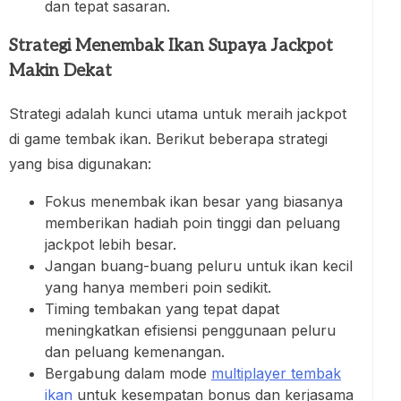
dan tepat sasaran.
Strategi Menembak Ikan Supaya Jackpot
Makin Dekat
Strategi adalah kunci utama untuk meraih jackpot
di game tembak ikan. Berikut beberapa strategi
yang bisa digunakan:
Fokus menembak ikan besar yang biasanya
memberikan hadiah poin tinggi dan peluang
jackpot lebih besar.
Jangan buang-buang peluru untuk ikan kecil
yang hanya memberi poin sedikit.
Timing tembakan yang tepat dapat
meningkatkan efisiensi penggunaan peluru
dan peluang kemenangan.
Bergabung dalam mode
multiplayer tembak
ikan
untuk kesempatan bonus dan kerjasama