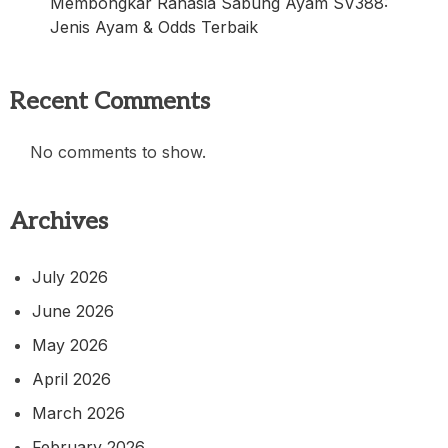
Membongkar Rahasia Sabung Ayam SV388:
Jenis Ayam & Odds Terbaik
Recent Comments
No comments to show.
Archives
July 2026
June 2026
May 2026
April 2026
March 2026
February 2026