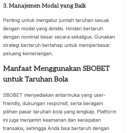
3. Manajemen Modal yang Baik
Penting untuk mengatur jumlah taruhan sesuai
dengan modal yang dimiliki. Hindari bertaruh
dengan nominal besar secara sekaligus. Gunakan
strategi bertaruh bertahap untuk memperbesar
peluang kemenangan.
Manfaat Menggunakan SBOBET
untuk Taruhan Bola
SBOBET menyediakan antarmuka yang user-
friendly, dukungan responsif, serta beragam
pilihan pasar taruhan bola yang lengkap. Platform
ini juga menjamin keamanan dan kecepatan
transaksi, sehingga Anda bisa bertaruh dengan