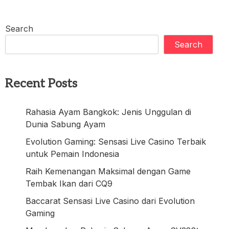
Search
Search
Recent Posts
Rahasia Ayam Bangkok: Jenis Unggulan di
Dunia Sabung Ayam
Evolution Gaming: Sensasi Live Casino Terbaik
untuk Pemain Indonesia
Raih Kemenangan Maksimal dengan Game
Tembak Ikan dari CQ9
Baccarat Sensasi Live Casino dari Evolution
Gaming