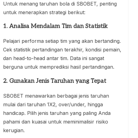
Untuk menang taruhan bola di SBOBET, penting
untuk menerapkan strategi berikut:
1. Analisa Mendalam Tim dan Statistik
Pelajari performa setiap tim yang akan bertanding.
Cek statistik pertandingan terakhir, kondisi pemain,
dan head-to-head antar tim. Data ini sangat
berguna untuk memprediksi hasil pertandingan.
2. Gunakan Jenis Taruhan yang Tepat
SBOBET menawarkan berbagai jenis taruhan
mulai dari taruhan 1X2, over/under, hingga
handicap. Pilih jenis taruhan yang paling Anda
pahami dan kuasai untuk meminimalisir risiko
kerugian.