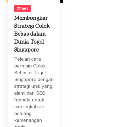
Others
Membongkar
Strategi Colok
Bebas dalam
Dunia Togel
Singapore
Pelajari cara
bermain Colok
Bebas di Togel
Singapore dengan
strategi unik yang
alami dan SEO-
friendly untuk
meningkatkan
peluang
kemenangan