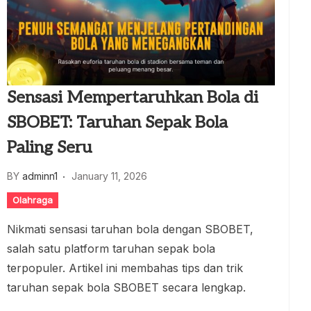
Sensasi Mempertaruhkan Bola di
SBOBET: Taruhan Sepak Bola
Paling Seru
BY
adminn1
January 11, 2026
Olahraga
Nikmati sensasi taruhan bola dengan SBOBET,
salah satu platform taruhan sepak bola
terpopuler. Artikel ini membahas tips dan trik
taruhan sepak bola SBOBET secara lengkap.