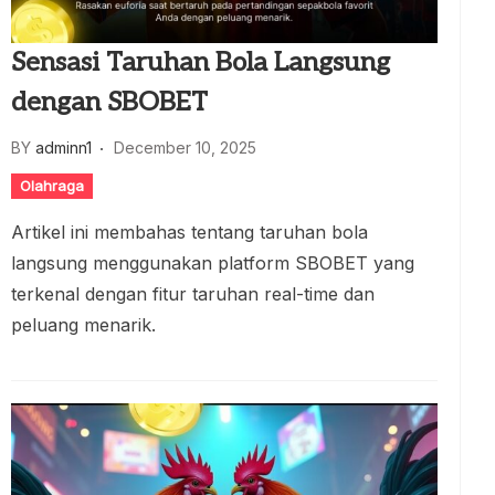
Sensasi Taruhan Bola Langsung
dengan SBOBET
BY
adminn1
December 10, 2025
Olahraga
Artikel ini membahas tentang taruhan bola
langsung menggunakan platform SBOBET yang
terkenal dengan fitur taruhan real-time dan
peluang menarik.