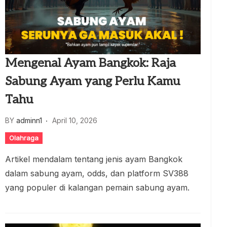
Mengenal Ayam Bangkok: Raja
Sabung Ayam yang Perlu Kamu
Tahu
BY
adminn1
April 10, 2026
Olahraga
Artikel mendalam tentang jenis ayam Bangkok
dalam sabung ayam, odds, dan platform SV388
yang populer di kalangan pemain sabung ayam.