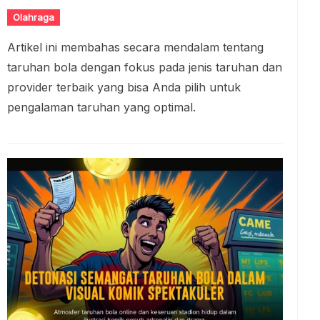
Olahraga
Artikel ini membahas secara mendalam tentang
taruhan bola dengan fokus pada jenis taruhan dan
provider terbaik yang bisa Anda pilih untuk
pengalaman taruhan yang optimal.