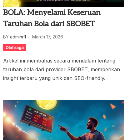
BOLA: Menyelami Keseruan
Taruhan Bola dari SBOBET
BY
adminn1
March 17, 2026
Olahraga
Artikel ini membahas secara mendalam tentang
taruhan bola dari provider SBOBET, memberikan
insight terbaru yang unik dan SEO-friendly.