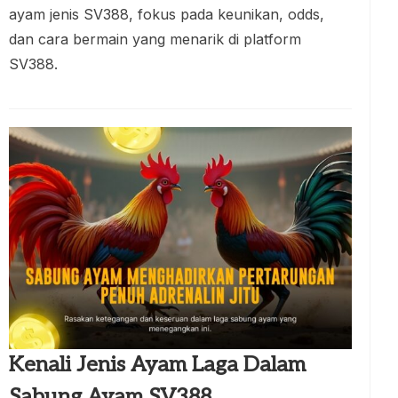
ayam jenis SV388, fokus pada keunikan, odds,
dan cara bermain yang menarik di platform
SV388.
Kenali Jenis Ayam Laga Dalam
Sabung Ayam SV388