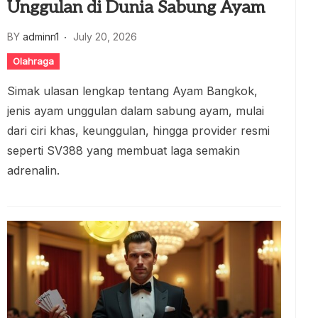
Unggulan di Dunia Sabung Ayam
BY
adminn1
July 20, 2026
Olahraga
Simak ulasan lengkap tentang Ayam Bangkok,
jenis ayam unggulan dalam sabung ayam, mulai
dari ciri khas, keunggulan, hingga provider resmi
seperti SV388 yang membuat laga semakin
adrenalin.