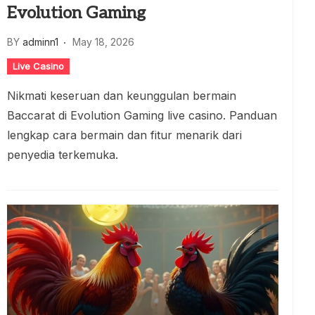
Evolution Gaming
BY
adminn1
May 18, 2026
Live Casino
Nikmati keseruan dan keunggulan bermain
Baccarat di Evolution Gaming live casino. Panduan
lengkap cara bermain dan fitur menarik dari
penyedia terkemuka.