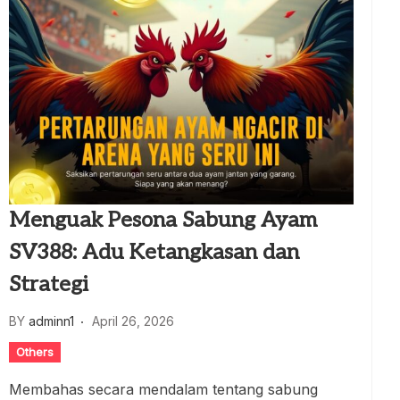
Menguak Pesona Sabung Ayam
SV388: Adu Ketangkasan dan
Strategi
BY
adminn1
April 26, 2026
Others
Membahas secara mendalam tentang sabung