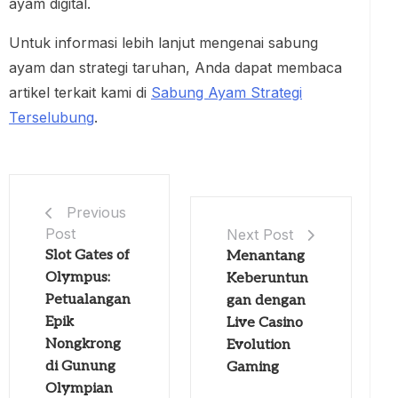
ayam digital.
Untuk informasi lebih lanjut mengenai sabung
ayam dan strategi taruhan, Anda dapat membaca
artikel terkait kami di
Sabung Ayam Strategi
Terselubung
.
Previous
Post
Next Post
Slot Gates of
Menantang
Olympus:
Keberuntun
Petualangan
gan dengan
Epik
Live Casino
Nongkrong
Evolution
di Gunung
Gaming
Olympian