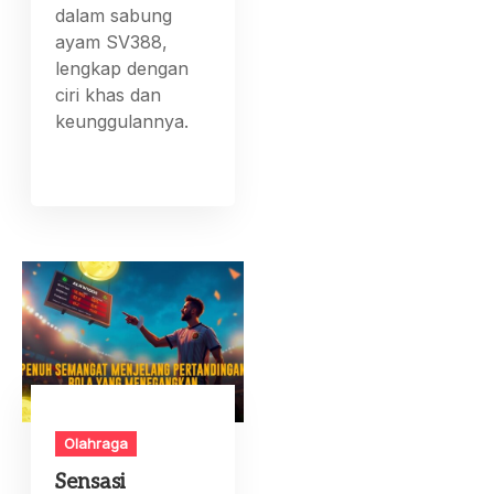
dalam sabung
ayam SV388,
lengkap dengan
ciri khas dan
keunggulannya.
Olahraga
Sensasi