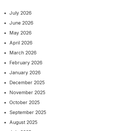
July 2026
June 2026
May 2026
April 2026
March 2026
February 2026
January 2026
December 2025
November 2025
October 2025
September 2025
August 2025