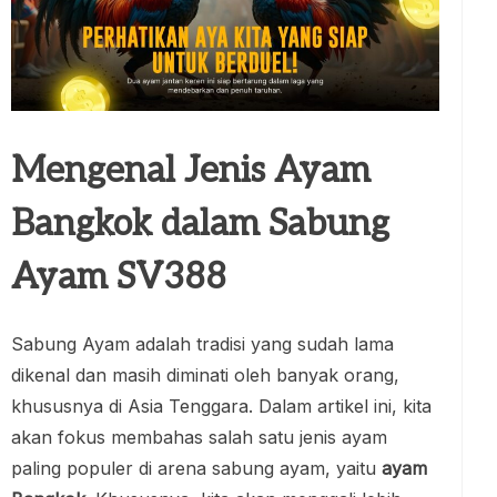
Mengenal Jenis Ayam
Bangkok dalam Sabung
Ayam SV388
Sabung Ayam adalah tradisi yang sudah lama
dikenal dan masih diminati oleh banyak orang,
khususnya di Asia Tenggara. Dalam artikel ini, kita
akan fokus membahas salah satu jenis ayam
paling populer di arena sabung ayam, yaitu
ayam