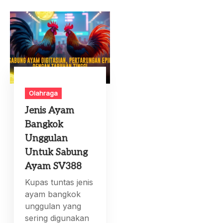
Olahraga
Jenis Ayam
Bangkok
Unggulan
Untuk Sabung
Ayam SV388
Kupas tuntas jenis
ayam bangkok
unggulan yang
sering digunakan