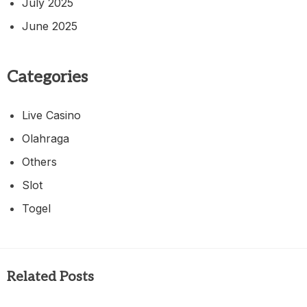
July 2025
June 2025
Categories
Live Casino
Olahraga
Others
Slot
Togel
Related Posts