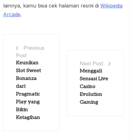
lainnya, kamu bisa cek halaman resmi di
Wikipedia
Arcade
.
Previous
Post
Keunikan
Next Post
Slot Sweet
Menggali
Bonanza
Sensasi Live
dari
Casino
Pragmatic
Evolution
Play yang
Gaming
Bikin
Ketagihan