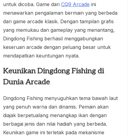
untuk dicoba. Game dari
CQ9 Arcade
ini
menawarkan pengalaman bermain yang berbeda
dari game arcade klasik. Dengan tampilan grafis
yang memukau dan gameplay yang menantang,
Dingdong Fishing berhasil menggabungkan
keseruan arcade dengan peluang besar untuk
mendapatkan keuntungan nyata.
Keunikan Dingdong Fishing di
Dunia Arcade
Dingdong Fishing menyuguhkan tema bawah laut
yang penuh warna dan dinamis. Pemain akan
diajak berpetualang menangkap ikan dengan
berbagai jenis dan nilai hadiah yang berbeda.
Keunikan game ini terletak pada mekanisme