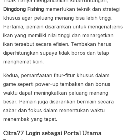
Tidak hanya mengandalkan keberuntungan,
Dingdong Fishing
memerlukan teknik dan strategi
khusus agar peluang menang bisa lebih tinggi.
Pertama, pemain disarankan untuk mengenal jenis
ikan yang memiliki nilai tinggi dan menargetkan
ikan tersebut secara efisien. Tembakan harus
diperhitungkan supaya tidak boros dan tetap
menghemat koin.
Kedua, pemanfaatan fitur-fitur khusus dalam
game seperti power-up tembakan dan bonus
waktu dapat meningkatkan peluang menang
besar. Pemain juga disarankan bermain secara
sabar dan fokus dalam menentukan waktu
menembak yang tepat.
Citra77 Login sebagai Portal Utama