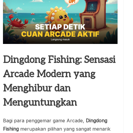
Dingdong Fishing: Sensasi
Arcade Modern yang
Menghibur dan
Menguntungkan
Bagi para penggemar game Arcade,
Dingdong
Fishing
merupakan pilihan yang sangat menarik