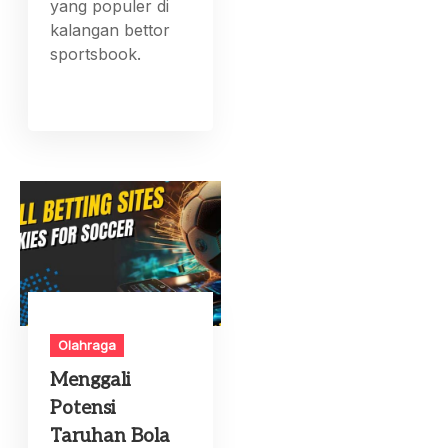
yang populer di
kalangan bettor
sportsbook.
Olahraga
Menggali
Potensi
Taruhan Bola