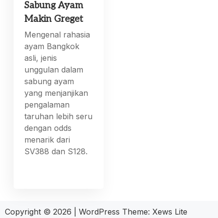
Sabung Ayam
Makin Greget
Mengenal rahasia
ayam Bangkok
asli, jenis
unggulan dalam
sabung ayam
yang menjanjikan
pengalaman
taruhan lebih seru
dengan odds
menarik dari
SV388 dan S128.
Copyright © 2026
|
WordPress Theme:
Xews Lite