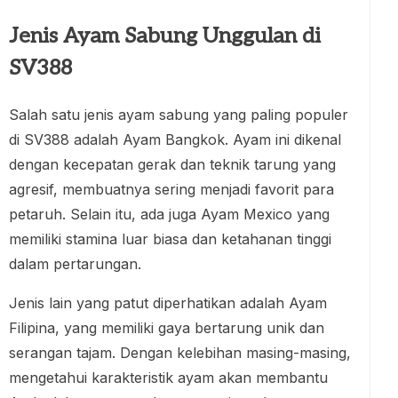
Jenis Ayam Sabung Unggulan di
SV388
Salah satu jenis ayam sabung yang paling populer
di SV388 adalah Ayam Bangkok. Ayam ini dikenal
dengan kecepatan gerak dan teknik tarung yang
agresif, membuatnya sering menjadi favorit para
petaruh. Selain itu, ada juga Ayam Mexico yang
memiliki stamina luar biasa dan ketahanan tinggi
dalam pertarungan.
Jenis lain yang patut diperhatikan adalah Ayam
Filipina, yang memiliki gaya bertarung unik dan
serangan tajam. Dengan kelebihan masing-masing,
mengetahui karakteristik ayam akan membantu