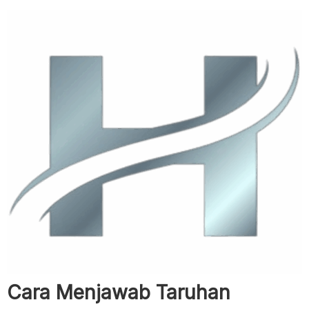
Skip
to
content
Cara Menjawab Taruhan