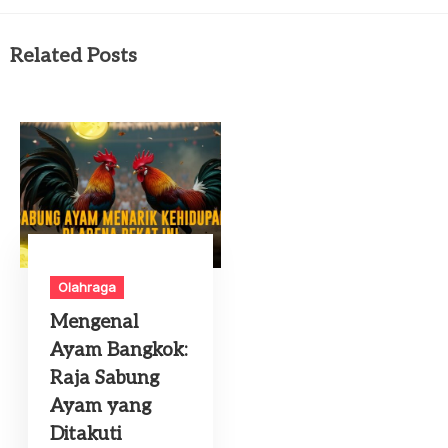
Related Posts
Olahraga
Mengenal
Ayam Bangkok:
Raja Sabung
Ayam yang
Ditakuti