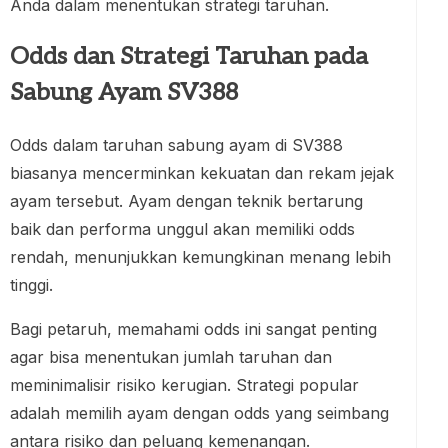
Anda dalam menentukan strategi taruhan.
Odds dan Strategi Taruhan pada
Sabung Ayam SV388
Odds dalam taruhan sabung ayam di SV388
biasanya mencerminkan kekuatan dan rekam jejak
ayam tersebut. Ayam dengan teknik bertarung
baik dan performa unggul akan memiliki odds
rendah, menunjukkan kemungkinan menang lebih
tinggi.
Bagi petaruh, memahami odds ini sangat penting
agar bisa menentukan jumlah taruhan dan
meminimalisir risiko kerugian. Strategi popular
adalah memilih ayam dengan odds yang seimbang
antara risiko dan peluang kemenangan.