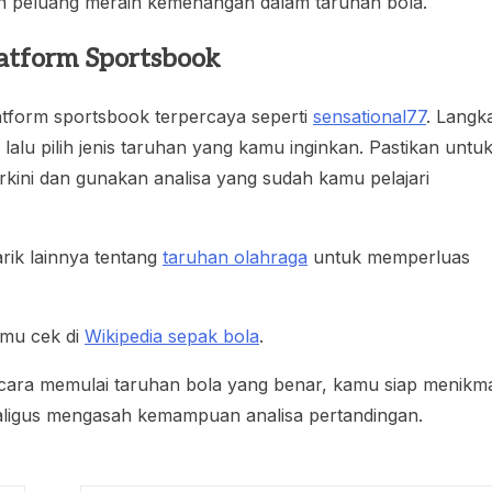
n peluang meraih kemenangan dalam taruhan bola.
atform Sportsbook
tform sportsbook terpercaya seperti
sensational77
. Langk
alu pilih jenis taruhan yang kamu inginkan. Pastikan untu
rkini dan gunakan analisa yang sudah kamu pelajari
arik lainnya tentang
taruhan olahraga
untuk memperluas
kamu cek di
Wikipedia sepak bola
.
 cara memulai taruhan bola yang benar, kamu siap menikma
aligus mengasah kemampuan analisa pertandingan.