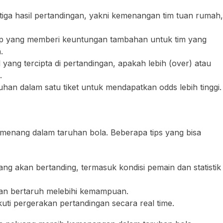
 tiga hasil pertandingan, yakni kemenangan tim tuan rumah,
ap yang memberi keuntungan tambahan untuk tim yang
.
yang tercipta di pertandingan, apakah lebih (over) atau
.
an dalam satu tiket untuk mendapatkan odds lebih tinggi.
 menang dalam taruhan bola. Beberapa tips yang bisa
g akan bertanding, termasuk kondisi pemain dan statistik
gan bertaruh melebihi kemampuan.
kuti pergerakan pertandingan secara real time.