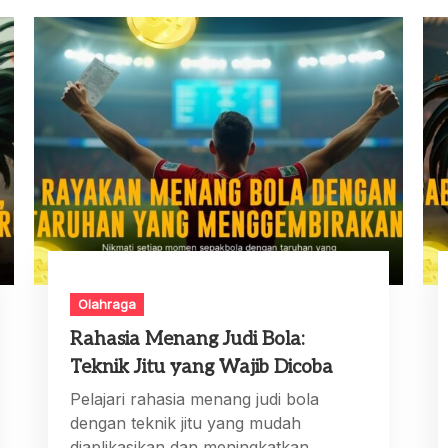
Olahraga
Rahasia Menang Judi Bola:
Teknik Jitu yang Wajib Dicoba
Pelajari rahasia menang judi bola
dengan teknik jitu yang mudah
diaplikasikan dan meningkatkan