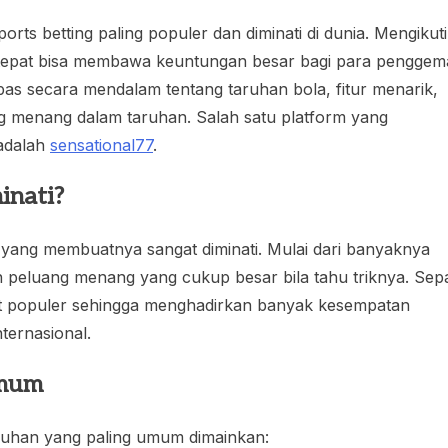
orts betting paling populer dan diminati di dunia. Mengikuti
 tepat bisa membawa keuntungan besar bagi para penggem
gupas secara mendalam tentang taruhan bola, fitur menarik,
g menang dalam taruhan. Salah satu platform yang
 adalah
sensational77
.
inati?
ang membuatnya sangat diminati. Mulai dari banyaknya
 dan peluang menang yang cukup besar bila tahu triknya. Sep
gat populer sehingga menghadirkan banyak kesempatan
ternasional.
Umum
aruhan yang paling umum dimainkan: