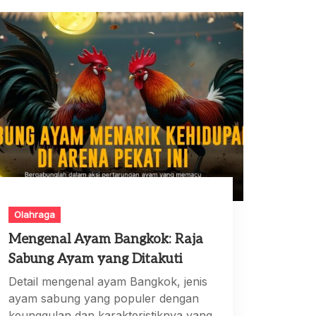
Olahraga
Mengenal Ayam Bangkok: Raja
Sabung Ayam yang Ditakuti
Detail mengenal ayam Bangkok, jenis
ayam sabung yang populer dengan
keunggulan dan karakteristiknya yang