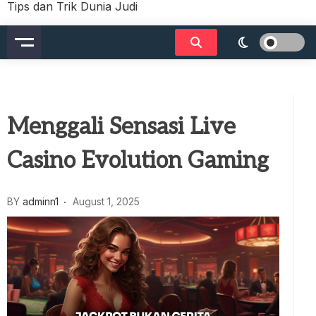
Tips dan Trik Dunia Judi
Menggali Sensasi Live
Casino Evolution Gaming
BY
adminn1
August 1, 2025