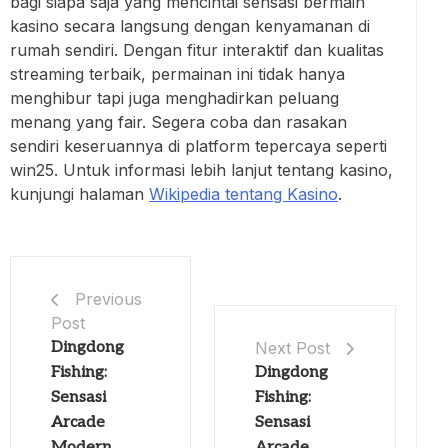
bagi siapa saja yang mencintai sensasi bermain
kasino secara langsung dengan kenyamanan di
rumah sendiri. Dengan fitur interaktif dan kualitas
streaming terbaik, permainan ini tidak hanya
menghibur tapi juga menghadirkan peluang
menang yang fair. Segera coba dan rasakan
sendiri keseruannya di platform tepercaya seperti
win25.
Untuk informasi lebih lanjut tentang kasino,
kunjungi halaman
Wikipedia tentang Kasino
.
Previous
Post
Dingdong
Next Post
Fishing:
Dingdong
Sensasi
Fishing:
Arcade
Sensasi
Modern
Arcade