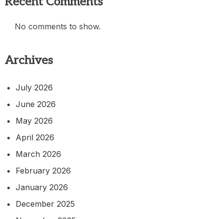
Recent Comments
No comments to show.
Archives
July 2026
June 2026
May 2026
April 2026
March 2026
February 2026
January 2026
December 2025