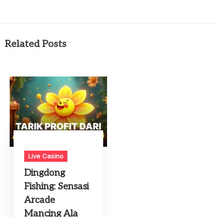
Related Posts
Live Casino
Dingdong
Fishing: Sensasi
Arcade
Mancing Ala