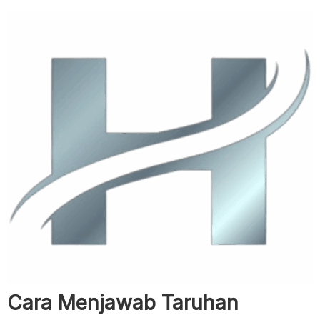
Skip
to
content
Cara Menjawab Taruhan