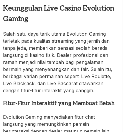
Keunggulan Live Casino Evolution
Gaming
Salah satu daya tarik utama Evolution Gaming
terletak pada kualitas streaming yang jernih dan
tanpa jeda, memberikan sensasi seolah berada
langsung di kasino fisik. Dealer profesional dan
ramah menjadi nilai tambah bagi pengalaman
bermain yang menyenangkan dan fair. Selain itu,
berbagai varian permainan seperti Live Roulette,
Live Blackjack, dan Live Baccarat ditawarkan
dengan fitur-fitur interaktif yang canggih.
Fitur-Fitur Interaktif yang Membuat Betah
Evolution Gaming menyediakan fitur chat
langsung yang memungkinkan pemain
berinteraksi dengan dealer maupun pemain lain.