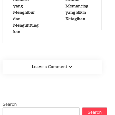
yang
Memancing
Menghibur
yang Bikin
dan
Ketagihan
Menguntung
kan
Leave a Comment
Search
Search