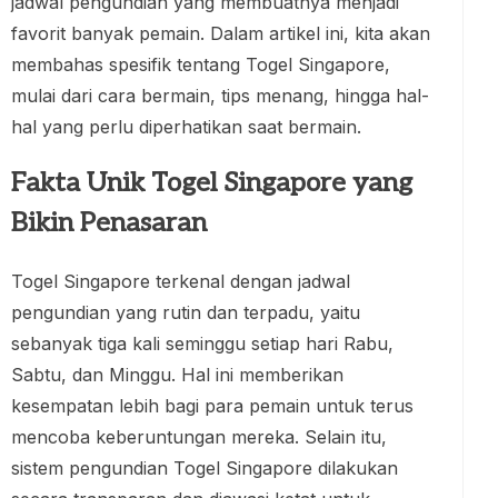
jadwal pengundian yang membuatnya menjadi
favorit banyak pemain. Dalam artikel ini, kita akan
membahas spesifik tentang Togel Singapore,
mulai dari cara bermain, tips menang, hingga hal-
hal yang perlu diperhatikan saat bermain.
Fakta Unik Togel Singapore yang
Bikin Penasaran
Togel Singapore terkenal dengan jadwal
pengundian yang rutin dan terpadu, yaitu
sebanyak tiga kali seminggu setiap hari Rabu,
Sabtu, dan Minggu. Hal ini memberikan
kesempatan lebih bagi para pemain untuk terus
mencoba keberuntungan mereka. Selain itu,
sistem pengundian Togel Singapore dilakukan