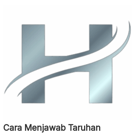
Skip
to
content
Cara Menjawab Taruhan