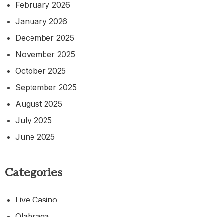
February 2026
January 2026
December 2025
November 2025
October 2025
September 2025
August 2025
July 2025
June 2025
Categories
Live Casino
Olahraga