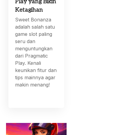
Play yang Bikin
Ketagihan
Sweet Bonanza
adalah salah satu
game slot paling
seru dan
menguntungkan
dari Pragmatic
Play. Kenali
keunikan fitur dan
tips mainnya agar
makin menang!