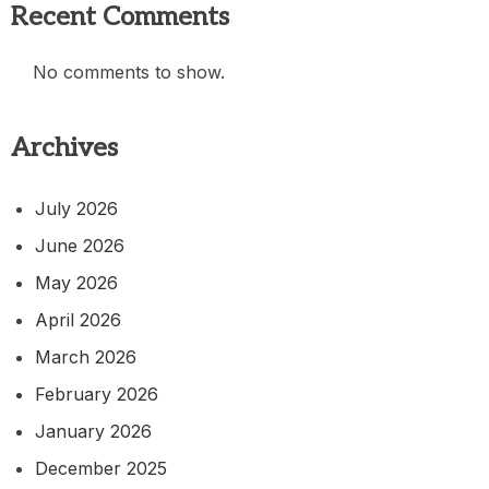
Recent Comments
No comments to show.
Archives
July 2026
June 2026
May 2026
April 2026
March 2026
February 2026
January 2026
December 2025