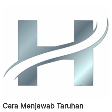
Skip
to
content
Cara Menjawab Taruhan