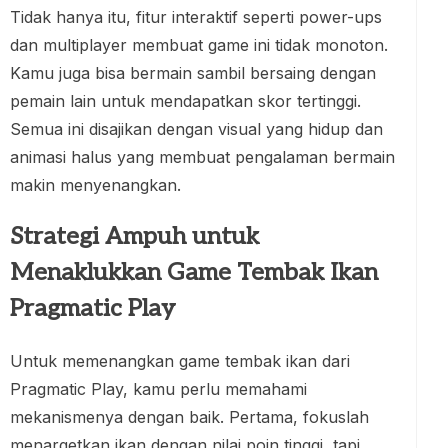
Tidak hanya itu, fitur interaktif seperti power-ups
dan multiplayer membuat game ini tidak monoton.
Kamu juga bisa bermain sambil bersaing dengan
pemain lain untuk mendapatkan skor tertinggi.
Semua ini disajikan dengan visual yang hidup dan
animasi halus yang membuat pengalaman bermain
makin menyenangkan.
Strategi Ampuh untuk
Menaklukkan Game Tembak Ikan
Pragmatic Play
Untuk memenangkan game tembak ikan dari
Pragmatic Play, kamu perlu memahami
mekanismenya dengan baik. Pertama, fokuslah
menargetkan ikan dengan nilai poin tinggi, tapi