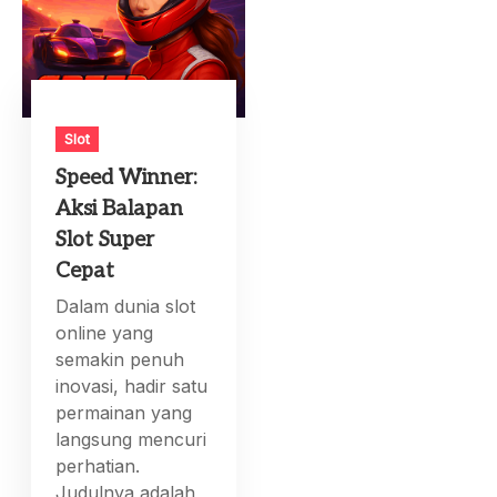
Slot
Speed Winner:
Aksi Balapan
Slot Super
Cepat
Dalam dunia slot
online yang
semakin penuh
inovasi, hadir satu
permainan yang
langsung mencuri
perhatian.
Judulnya adalah