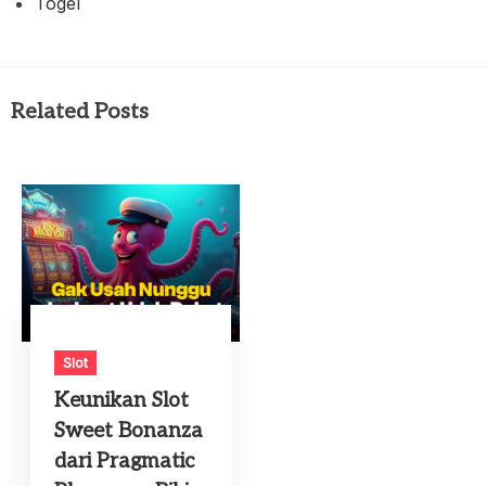
Togel
Related Posts
Slot
Keunikan Slot
Sweet Bonanza
dari Pragmatic