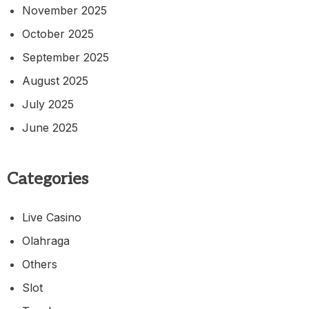
November 2025
October 2025
September 2025
August 2025
July 2025
June 2025
Categories
Live Casino
Olahraga
Others
Slot