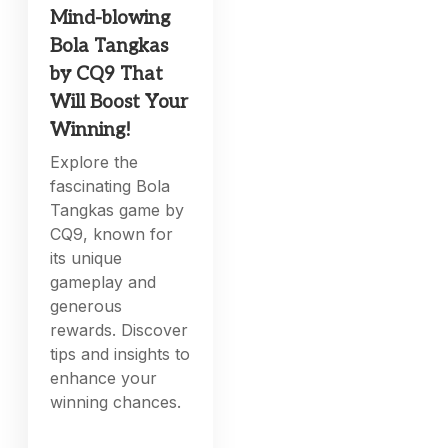
Mind-blowing
Bola Tangkas
by CQ9 That
Will Boost Your
Winning!
Explore the
fascinating Bola
Tangkas game by
CQ9, known for
its unique
gameplay and
generous
rewards. Discover
tips and insights to
enhance your
winning chances.