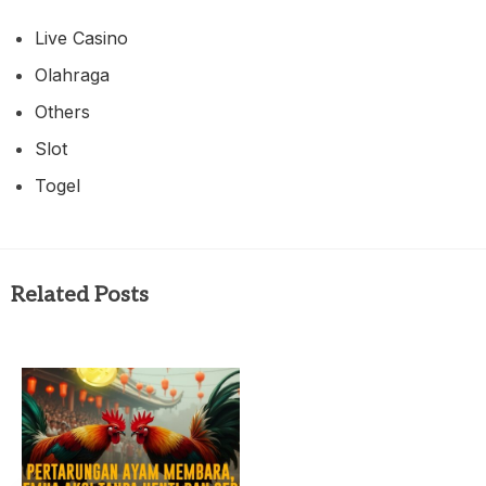
Live Casino
Olahraga
Others
Slot
Togel
Related Posts