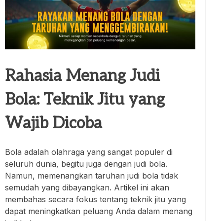
Rahasia Menang Judi
Bola: Teknik Jitu yang
Wajib Dicoba
Bola adalah olahraga yang sangat populer di
seluruh dunia, begitu juga dengan judi bola.
Namun, memenangkan taruhan judi bola tidak
semudah yang dibayangkan. Artikel ini akan
membahas secara fokus tentang teknik jitu yang
dapat meningkatkan peluang Anda dalam menang