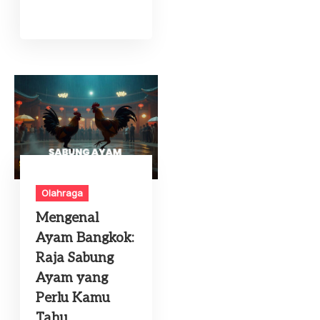
Olahraga
Mengenal
Ayam Bangkok:
Raja Sabung
Ayam yang
Perlu Kamu
Tahu