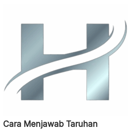
Skip
to
content
Cara Menjawab Taruhan