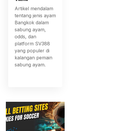
Artikel mendalam
tentang jenis ayam
Bangkok dalam
sabung ayam,
odds, dan
platform SV388
yang populer di
kalangan pemain
sabung ayam.