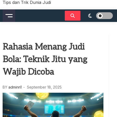
Tips dan Trik Dunia Judi
Rahasia Menang Judi
Bola: Teknik Jitu yang
Wajib Dicoba
BY
adminn1
September 18, 2025