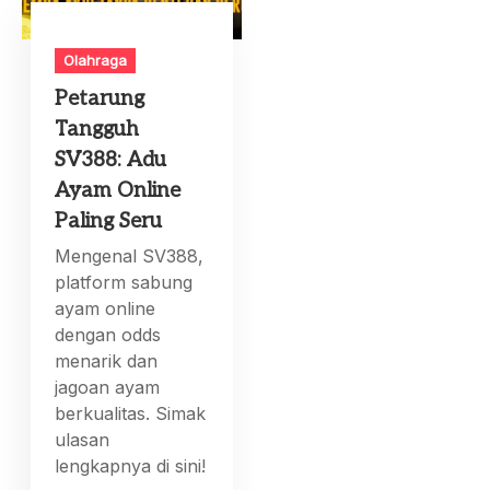
Olahraga
Petarung
Tangguh
SV388: Adu
Ayam Online
Paling Seru
Mengenal SV388,
platform sabung
ayam online
dengan odds
menarik dan
jagoan ayam
berkualitas. Simak
ulasan
lengkapnya di sini!