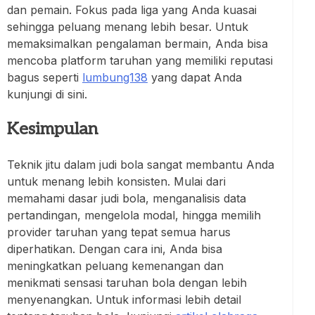
dan pemain. Fokus pada liga yang Anda kuasai
sehingga peluang menang lebih besar.
Untuk
memaksimalkan pengalaman bermain, Anda bisa
mencoba platform taruhan yang memiliki reputasi
bagus seperti
lumbung138
yang dapat Anda
kunjungi di sini.
Kesimpulan
Teknik jitu dalam judi bola sangat membantu Anda
untuk menang lebih konsisten. Mulai dari
memahami dasar judi bola, menganalisis data
pertandingan, mengelola modal, hingga memilih
provider taruhan yang tepat semua harus
diperhatikan. Dengan cara ini, Anda bisa
meningkatkan peluang kemenangan dan
menikmati sensasi taruhan bola dengan lebih
menyenangkan.
Untuk informasi lebih detail