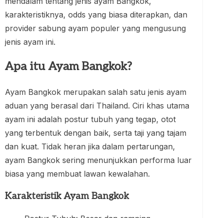
mendalam tentang jenis ayam Bangkok,
karakteristiknya, odds yang biasa diterapkan, dan
provider sabung ayam populer yang mengusung
jenis ayam ini.
Apa itu Ayam Bangkok?
Ayam Bangkok merupakan salah satu jenis ayam
aduan yang berasal dari Thailand. Ciri khas utama
ayam ini adalah postur tubuh yang tegap, otot
yang terbentuk dengan baik, serta taji yang tajam
dan kuat. Tidak heran jika dalam pertarungan,
ayam Bangkok sering menunjukkan performa luar
biasa yang membuat lawan kewalahan.
Karakteristik Ayam Bangkok