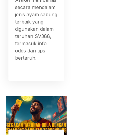
secara mendalam
jenis ayam sabung
terbaik yang
digunakan dalam
taruhan SV388,
termasuk info
odds dan tips
bertaruh.