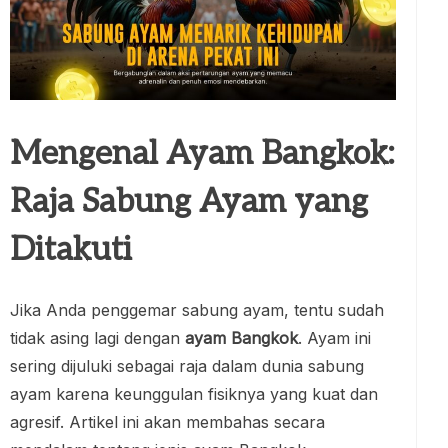
Mengenal Ayam Bangkok:
Raja Sabung Ayam yang
Ditakuti
Jika Anda penggemar sabung ayam, tentu sudah
tidak asing lagi dengan
ayam Bangkok
. Ayam ini
sering dijuluki sebagai raja dalam dunia sabung
ayam karena keunggulan fisiknya yang kuat dan
agresif. Artikel ini akan membahas secara