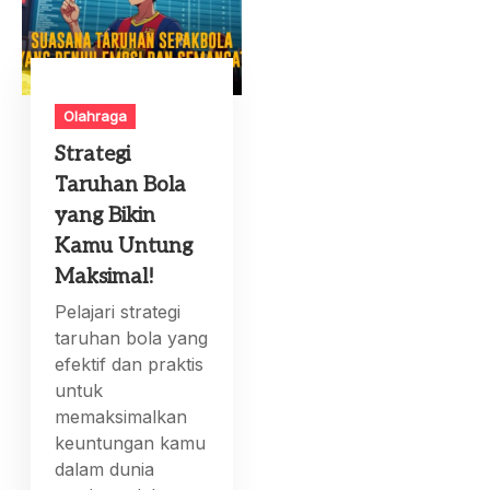
Olahraga
Strategi
Taruhan Bola
yang Bikin
Kamu Untung
Maksimal!
Pelajari strategi
taruhan bola yang
efektif dan praktis
untuk
memaksimalkan
keuntungan kamu
dalam dunia