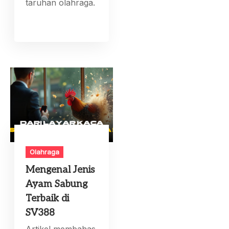
taruhan olahraga.
Olahraga
Mengenal Jenis
Ayam Sabung
Terbaik di
SV388
Artikel membahas