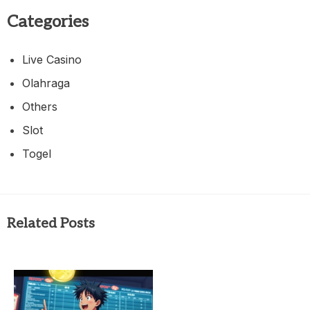
Categories
Live Casino
Olahraga
Others
Slot
Togel
Related Posts