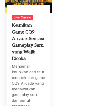
Live Casino
Keunikan
Game CQ9
Arcade: Sensasi
Gameplay Seru
yang Wajib
Dicoba
Mengenal
keunikan dan fitur
menarik dari game
CQ9 Arcade yang
menawarkan
gameplay seru
dan penuh
tantangan.