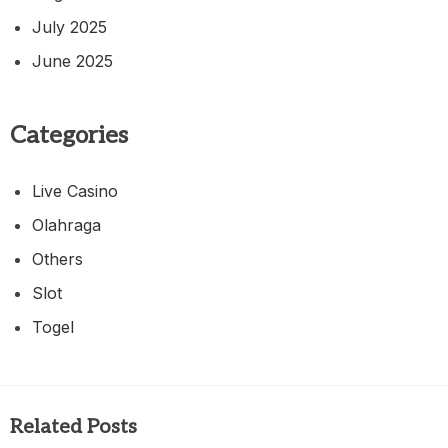
July 2025
June 2025
Categories
Live Casino
Olahraga
Others
Slot
Togel
Related Posts