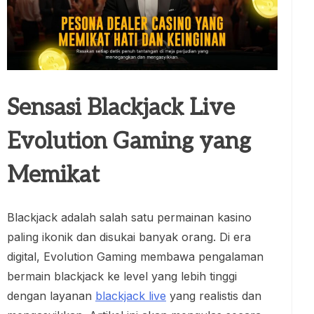
Sensasi Blackjack Live
Evolution Gaming yang
Memikat
Blackjack adalah salah satu permainan kasino
paling ikonik dan disukai banyak orang. Di era
digital, Evolution Gaming membawa pengalaman
bermain blackjack ke level yang lebih tinggi
dengan layanan
blackjack live
yang realistis dan