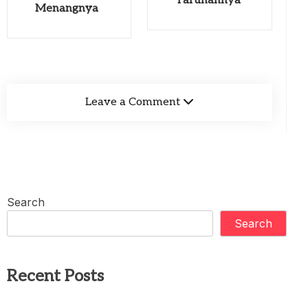
Taruhannya
Menangnya
Leave a Comment
Search
Search
Recent Posts