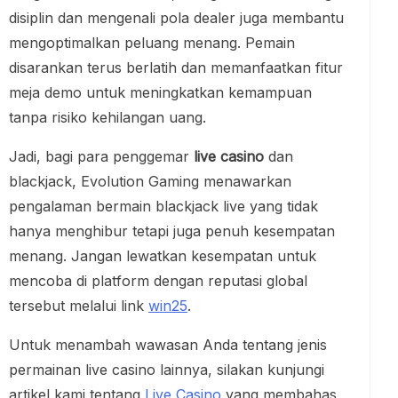
disiplin dan mengenali pola dealer juga membantu
mengoptimalkan peluang menang. Pemain
disarankan terus berlatih dan memanfaatkan fitur
meja demo untuk meningkatkan kemampuan
tanpa risiko kehilangan uang.
Jadi, bagi para penggemar
live casino
dan
blackjack, Evolution Gaming menawarkan
pengalaman bermain blackjack live yang tidak
hanya menghibur tetapi juga penuh kesempatan
menang. Jangan lewatkan kesempatan untuk
mencoba di platform dengan reputasi global
tersebut melalui link
win25
.
Untuk menambah wawasan Anda tentang jenis
permainan live casino lainnya, silakan kunjungi
artikel kami tentang
Live Casino
yang membahas