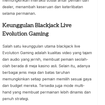
memungkinkan interaksi sosial antar pemain dan
dealer, menambah keseruan dan keterlibatan
selama permainan.
Keunggulan Blackjack Live
Evolution Gaming
Salah satu keunggulan utama blackjack live
Evolution Gaming adalah kualitas video yang tajam
dan audio yang jernih, membuat pemain seolah-
olah berada di meja kasino asli. Selain itu, adanya
berbagai jenis meja dan batas taruhan
memungkinkan setiap pemain memilih sesuai gaya
dan budget mereka. Tersedia juga mode multi-
hand yang membuat permainan lebih dinamis dan
penuh strategi.