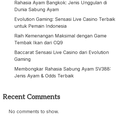
Rahasia Ayam Bangkok: Jenis Unggulan di
Dunia Sabung Ayam
Evolution Gaming: Sensasi Live Casino Terbaik
untuk Pemain Indonesia
Raih Kemenangan Maksimal dengan Game
Tembak Ikan dari CQ9
Baccarat Sensasi Live Casino dari Evolution
Gaming
Membongkar Rahasia Sabung Ayam SV388:
Jenis Ayam & Odds Terbaik
Recent Comments
No comments to show.