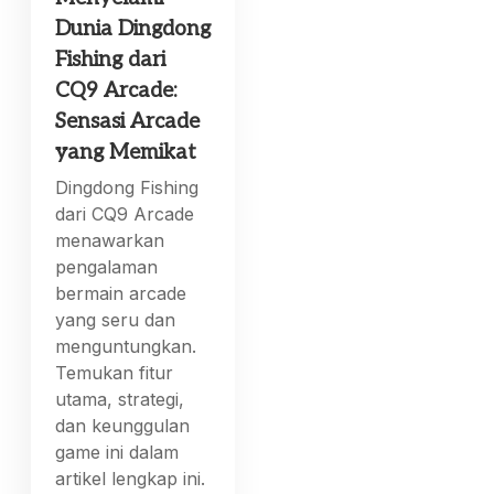
Dunia Dingdong
Fishing dari
CQ9 Arcade:
Sensasi Arcade
yang Memikat
Dingdong Fishing
dari CQ9 Arcade
menawarkan
pengalaman
bermain arcade
yang seru dan
menguntungkan.
Temukan fitur
utama, strategi,
dan keunggulan
game ini dalam
artikel lengkap ini.