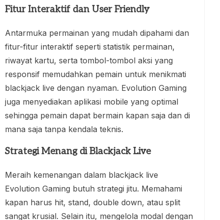
Fitur Interaktif dan User Friendly
Antarmuka permainan yang mudah dipahami dan
fitur-fitur interaktif seperti statistik permainan,
riwayat kartu, serta tombol-tombol aksi yang
responsif memudahkan pemain untuk menikmati
blackjack live dengan nyaman. Evolution Gaming
juga menyediakan aplikasi mobile yang optimal
sehingga pemain dapat bermain kapan saja dan di
mana saja tanpa kendala teknis.
Strategi Menang di Blackjack Live
Meraih kemenangan dalam blackjack live
Evolution Gaming butuh strategi jitu. Memahami
kapan harus hit, stand, double down, atau split
sangat krusial. Selain itu, mengelola modal dengan