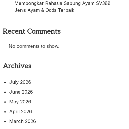
Membongkar Rahasia Sabung Ayam SV388:
Jenis Ayam & Odds Terbaik
Recent Comments
No comments to show.
Archives
July 2026
June 2026
May 2026
April 2026
March 2026