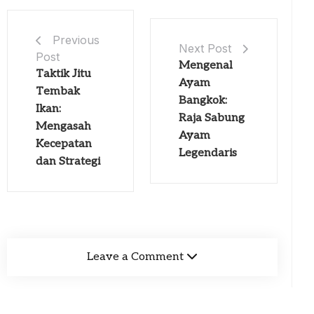
Previous
Next Post
Post
Mengenal
Taktik Jitu
Ayam
Tembak
Bangkok:
Ikan:
Raja Sabung
Mengasah
Ayam
Kecepatan
Legendaris
dan Strategi
Leave a Comment