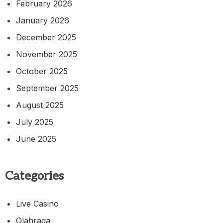
February 2026
January 2026
December 2025
November 2025
October 2025
September 2025
August 2025
July 2025
June 2025
Categories
Live Casino
Olahraga