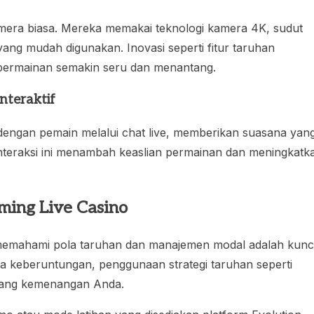
era biasa. Mereka memakai teknologi kamera 4K, sudut
ng mudah digunakan. Inovasi seperti fitur taruhan
 permainan semakin seru dan menantang.
nteraktif
 dengan pemain melalui chat live, memberikan suasana yan
nteraksi ini menambah keaslian permainan dan meningkatk
ming Live Casino
memahami pola taruhan dan manajemen modal adalah kunc
a keberuntungan, penggunaan strategi taruhan seperti
luang kemenangan Anda.