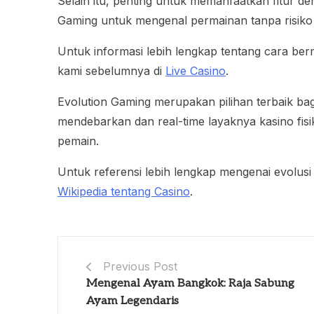
Selain itu, penting untuk memanfaatkan fitur d
Gaming untuk mengenal permainan tanpa risiko
Untuk informasi lebih lengkap tentang cara bermai
kami sebelumnya di
Live Casino
.
Evolution Gaming merupakan pilihan terbaik bag
mendebarkan dan real-time layaknya kasino fisik
pemain.
Untuk referensi lebih lengkap mengenai evolusi 
Wikipedia tentang Casino
.
Previous Post
Mengenal Ayam Bangkok: Raja Sabung
Ayam Legendaris