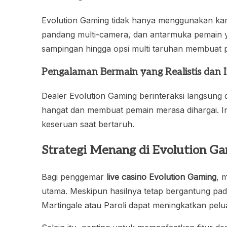
Evolution Gaming tidak hanya menggunakan kam
pandang multi-camera, dan antarmuka pemain ya
sampingan hingga opsi multi taruhan membuat
Pengalaman Bermain yang Realistis dan I
Dealer Evolution Gaming berinteraksi langsung
hangat dan membuat pemain merasa dihargai. I
keseruan saat bertaruh.
Strategi Menang di Evolution Ga
Bagi penggemar
live casino Evolution Gaming
, 
utama. Meskipun hasilnya tetap bergantung pad
Martingale atau Paroli dapat meningkatkan pe