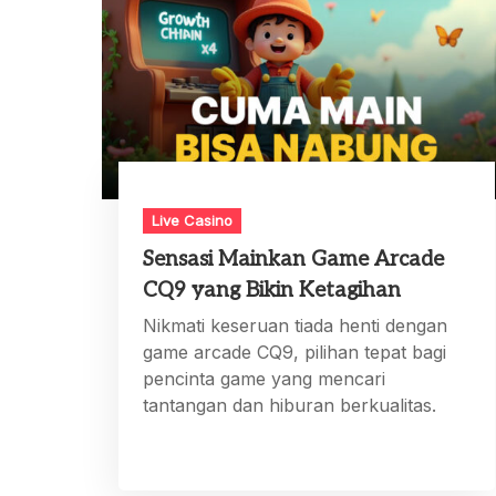
Live Casino
Sensasi Mainkan Game Arcade
CQ9 yang Bikin Ketagihan
Nikmati keseruan tiada henti dengan
game arcade CQ9, pilihan tepat bagi
pencinta game yang mencari
tantangan dan hiburan berkualitas.