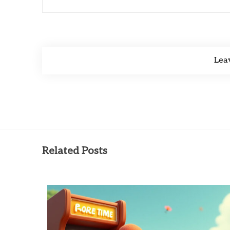
Lea
Related Posts