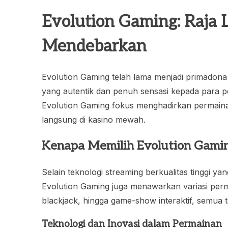
Evolution Gaming: Raja 
Mendebarkan
Evolution Gaming telah lama menjadi primadon
yang autentik dan penuh sensasi kepada para pe
Evolution Gaming fokus menghadirkan permaina
langsung di kasino mewah.
Kenapa Memilih Evolution Gaming
Selain teknologi streaming berkualitas tinggi 
Evolution Gaming juga menawarkan variasi permai
blackjack, hingga game-show interaktif, semua t
Teknologi dan Inovasi dalam Permainan